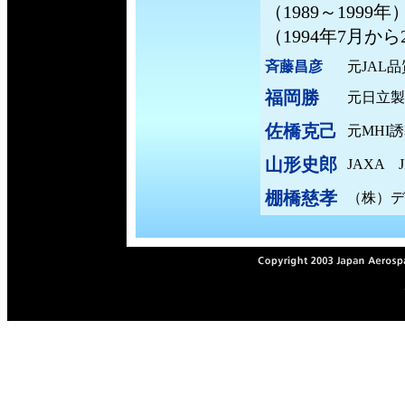
（1989～199
（1994年7月から
斉藤昌彦
元JAL
福岡勝
元日立製
佐橋克己
元MHI
山形史郎
JAXA
棚橋慈孝
（株）デ