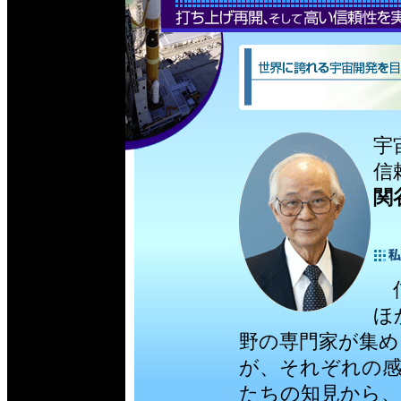
宇
信
関
信
ほ
野の専門家が集め
が、それぞれの感
たちの知見から、