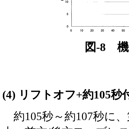
図-8 
(4) リフトオフ+約105
約105秒～約107秒に