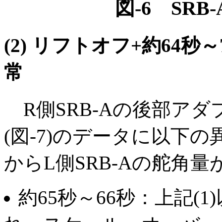
図-6 SR
(2) リフトオフ+約64秒
常
R側SRB-Aの後部ア
(図-7)のデータに以下
からL側SRB-Aの舵角
約65秒～66秒：上記(