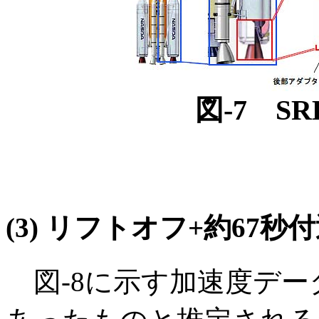
図-7 S
(3) リフトオフ+約67
図-8に示す加速度デー