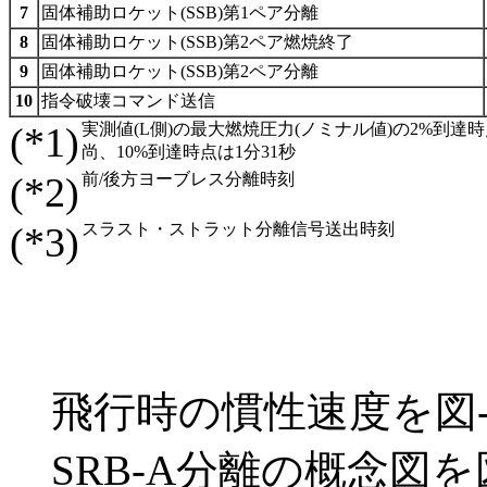
7
固体補助ロケット(SSB)第1ペア分離
8
固体補助ロケット(SSB)第2ペア燃焼終了
9
固体補助ロケット(SSB)第2ペア分離
10
指令破壊コマンド送信
(*1)
実測値(L側)の最大燃焼圧力(ノミナル値)の2%到達
尚、10%到達時点は1分31秒
(*2)
前/後方ヨーブレス分離時刻
(*3)
スラスト・ストラット分離信号送出時刻
飛行時の慣性速度を図-
SRB-A分離の概念図を図