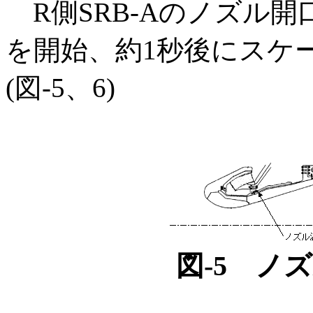
R側SRB-Aのノズル開
を開始、約1秒後にスケ
(図-5、6)
図-5 ノ