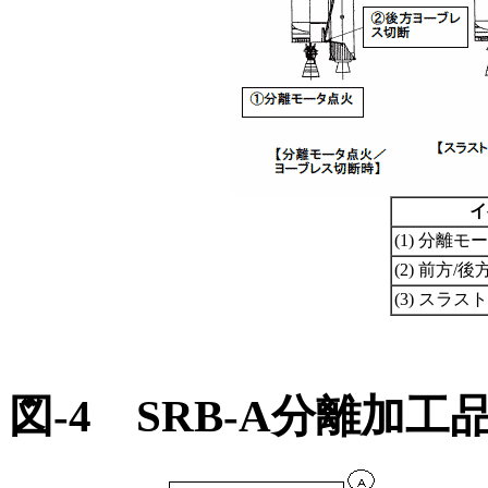
イ
(1) 分離モ
(2) 前方
(3) スラ
図-4 SRB-A分離加工