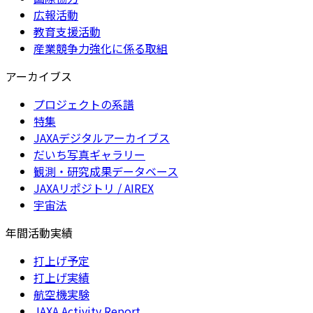
広報活動
教育支援活動
産業競争力強化に係る取組
アーカイブス
プロジェクトの系譜
特集
JAXAデジタルアーカイブス
だいち写真ギャラリー
観測・研究成果データベース
JAXAリポジトリ / AIREX
宇宙法
年間活動実績
打上げ予定
打上げ実績
航空機実験
JAXA Activity Report