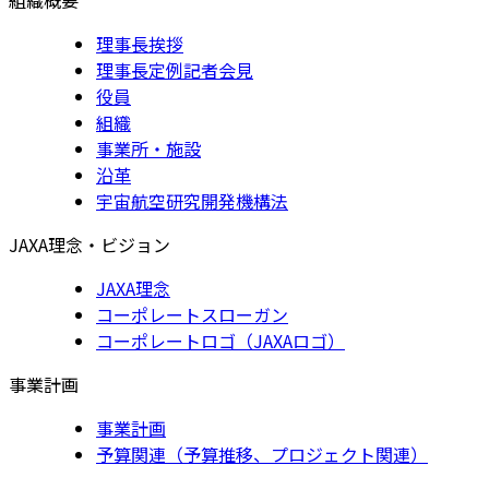
理事長挨拶
理事長定例記者会見
役員
組織
事業所・施設
沿革
宇宙航空研究開発機構法
JAXA理念・ビジョン
JAXA理念
コーポレートスローガン
コーポレートロゴ（JAXAロゴ）
事業計画
事業計画
予算関連（予算推移、プロジェクト関連）