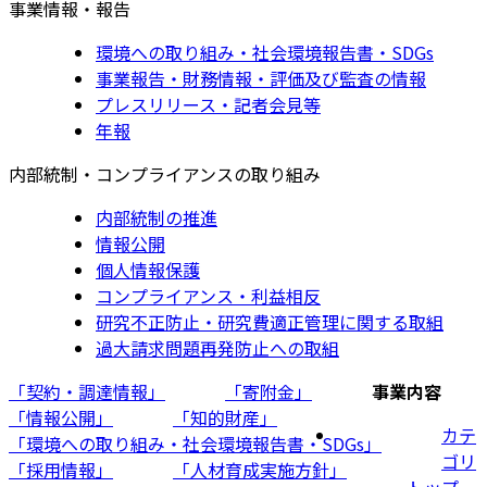
事業情報・報告
環境への取り組み・社会環境報告書・SDGs
事業報告・財務情報・評価及び監査の情報
プレスリリース・記者会見等
年報
内部統制・コンプライアンスの取り組み
内部統制の推進
情報公開
個人情報保護
コンプライアンス・利益相反
研究不正防止・研究費適正管理に関する取組
過大請求問題再発防止への取組
「契約・調達情報」
「寄附金」
事業内容
「情報公開」
「知的財産」
カテ
「環境への取り組み・社会環境報告書・SDGs」
ゴリ
「採用情報」
「人材育成実施方針」
トップ