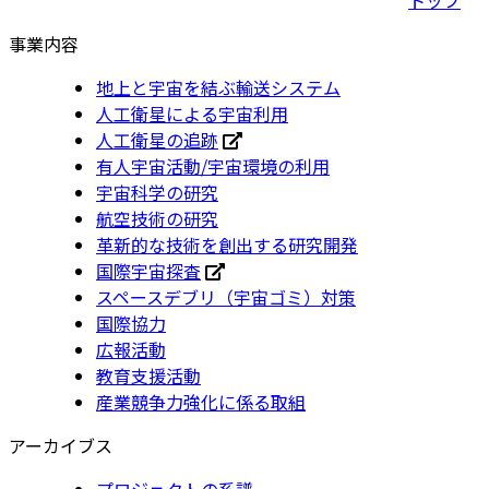
事業内容
地上と宇宙を結ぶ輸送システム
人工衛星による宇宙利用
人工衛星の追跡
有人宇宙活動/宇宙環境の利用
宇宙科学の研究
航空技術の研究
革新的な技術を創出する研究開発
国際宇宙探査
スペースデブリ（宇宙ゴミ）対策
国際協力
広報活動
教育支援活動
産業競争力強化に係る取組
アーカイブス
プロジェクトの系譜