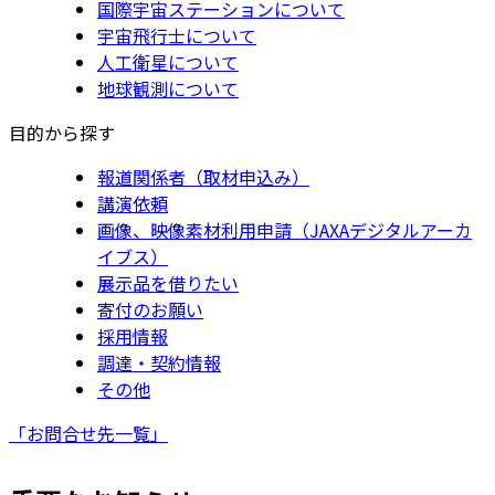
国際宇宙ステーションについて
宇宙飛行士について
人工衛星について
地球観測について
目的から探す
報道関係者（取材申込み）
講演依頼
画像、映像素材利用申請（JAXAデジタルアーカ
イブス）
展示品を借りたい
寄付のお願い
採用情報
調達・契約情報
その他
「お問合せ先一覧」