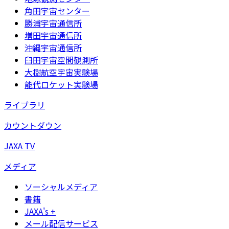
角田宇宙センター
勝浦宇宙通信所
増田宇宙通信所
沖縄宇宙通信所
臼田宇宙空間観測所
大樹航空宇宙実験場
能代ロケット実験場
ライブラリ
カウントダウン
JAXA TV
メディア
ソーシャルメディア
書籍
JAXA's +
メール配信サービス