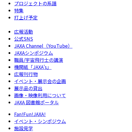
プロジェクトの系譜
特集
打上げ予定
広報活動
公式SNS
JAXA Channel（YouTube）
JAXAシンポジウム
職員/宇宙飛行士の講演
機関紙「JAXA's」
広報刊行物
イベント・展示会の企画
展示品の貸出
画像・映像利用について
JAXA 図書館ポータル
Fan!Fun!JAXA!
イベント・シンポジウム
施設見学