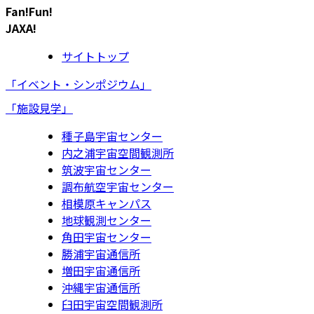
Fan!Fun!
JAXA!
サイトトップ
「イベント・シンポジウム」
「施設見学」
種子島宇宙センター
内之浦宇宙空間観測所
筑波宇宙センター
調布航空宇宙センター
相模原キャンパス
地球観測センター
角田宇宙センター
勝浦宇宙通信所
増田宇宙通信所
沖縄宇宙通信所
臼田宇宙空間観測所