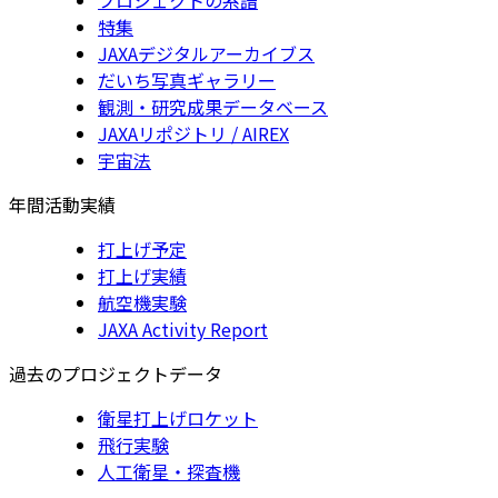
特集
JAXAデジタルアーカイブス
だいち写真ギャラリー
観測・研究成果データベース
JAXAリポジトリ / AIREX
宇宙法
年間活動実績
打上げ予定
打上げ実績
航空機実験
JAXA Activity Report
過去のプロジェクトデータ
衛星打上げロケット
飛行実験
人工衛星・探査機