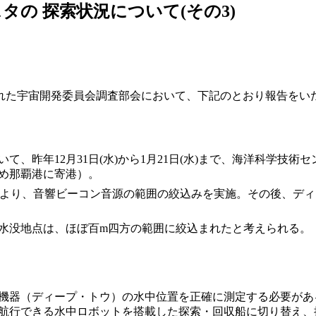
タの 探索状況について(その3)
れた宇宙開発委員会調査部会において、下記のとおり報告をい
いて、昨年12月31日(水)から1月21日(水)まで、海洋科学
め那覇港に寄港）。
査により、音響ビーコン音源の範囲の絞込みを実施。その後、ディ
の水没地点は、ほぼ百m四方の範囲に絞込まれたと考えられる。
探索機器（ディープ・トウ）の水中位置を正確に測定する必要が
航行できる水中ロボットを搭載した探索・回収船に切り替え、