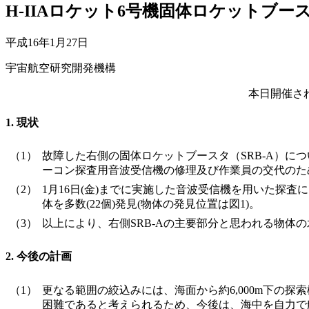
H-IIAロケット6号機固体ロケットブース
平成16年1月27日
宇宙航空研究開発機構
本日開催さ
1. 現状
（1）
故障した右側の固体ロケットブースタ（SRB-A）につ
ーコン探査用音波受信機の修理及び作業員の交代のた
（2）
1月16日(金)までに実施した音波受信機を用いた探
体を多数(22個)発見(物体の発見位置は図1)。
（3）
以上により、右側SRB-Aの主要部分と思われる物体
2. 今後の計画
（1）
更なる範囲の絞込みには、海面から約6,000m下の
困難であると考えられるため、今後は、海中を自力で