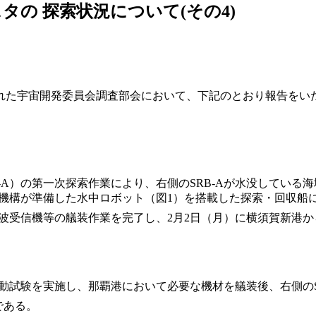
タの 探索状況について(その4)
れた宇宙開発委員会調査部会において、下記のとおり報告をい
A）の第一次探索作業により、右側のSRB-Aが水没している
構が準備した水中ロボット（図1）を搭載した探索・回収船
波受信機等の艤装作業を完了し、2月2日（月）に横須賀新港か
動試験を実施し、那覇港において必要な機材を艤装後、右側のS
である。