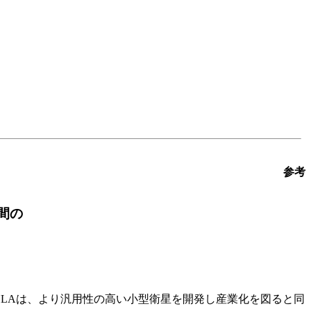
参考
間の
Aは、より汎用性の高い小型衛星を開発し産業化を図ると同