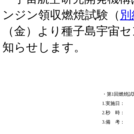
ンジン領収燃焼試験（
別
（金）より種子島宇宙セ
知らせします。
・第1回燃焼試
1.実施日：
2.秒 時：
3.備 考：