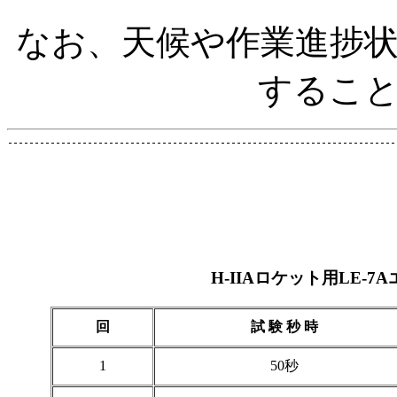
なお、天候や作業進捗
するこ
H-IIAロケット用LE
回
試 験 秒 時
1
50秒