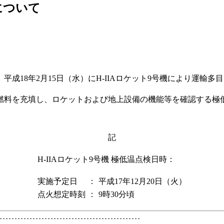
について
8年2月15日（水）にH-IIAロケット9号機により運輸多目
料を充填し、ロケットおよび地上設備の機能等を確認する極
記
H-IIAロケット9号機 極低温点検日時：
実施予定日
：
平成17年12月20日（火）
点火想定時刻
：
9時30分頃