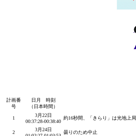
計画番
日月 時刻
号
（日本時間）
3月22日
1
約16秒間、「きらり」は光地上
00:37:28-00:38:40
3月24日
2
曇りのため中止
01:02:27-01:03:53