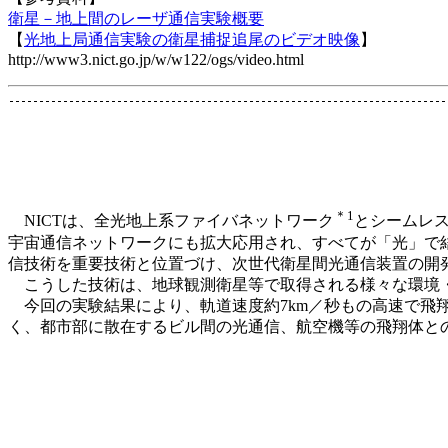
衛星－地上間のレーザ通信実験概要
【
光地上局通信実験の衛星捕捉追尾のビデオ映像
】
http://www3.nict.go.jp/w/w122/ogs/video.html
＊1
NICTは、全光地上系ファイバネットワーク
とシームレ
宇宙通信ネットワークにも拡大応用され、すべてが「光」で結
信技術を重要技術と位置づけ、次世代衛星間光通信装置の開
こうした技術は、地球観測衛星等で取得される様々な環境・
今回の実験結果により、軌道速度約7km／秒もの高速で飛
く、都市部に散在するビル間の光通信、航空機等の飛翔体と