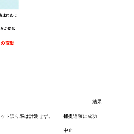
結果
ビット誤り率は計測せず。
捕捉追跡に成功
中止