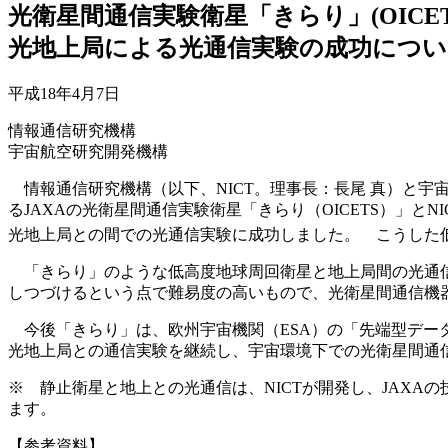
光衛星間通信実験衛星「きらり」(OICE
光地上局による光通信実験の成功につい
平成18年4月7日
情報通信研究機構
宇宙航空研究開発機構
情報通信研究機構（以下、NICT。理事長：長尾 真）と宇宙航
るJAXAの光衛星間通信実験衛星「きらり（OICETS）」
光地上局との間での光通信実験に成功しました。 こうした
「きらり」のような低高度地球周回衛星と地上局間の光通信
しつづけるという点で難易度の高いもので、光衛星間通信機
今後「きらり」は、欧州宇宙機関（ESA）の「先端型データ中
光地上局との通信実験を継続し、宇宙環境下での光衛星間通
※ 静止衛星と地上との光通信は、NICTが開発し、JAXAの技
ます。
【参考資料】