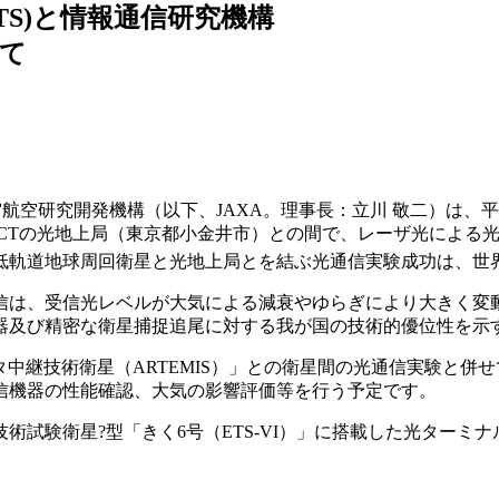
TS)と情報通信研究機構
て
空研究開発機構（以下、JAXA。理事長：立川 敬二）は、平成1
とNICTの光地上局（東京都小金井市）との間で、レーザ光による
低軌道地球周回衛星と光地上局とを結ぶ光通信実験成功は、世
は、受信光レベルが大気による減衰やゆらぎにより大きく変
器及び精密な衛星捕捉追尾に対する我が国の技術的優位性を示
継技術衛星（ARTEMIS）」との衛星間の光通信実験と併せて
信機器の性能確認、大気の影響評価等を行う予定です。
術試験衛星?型「きく6号（ETS-VI）」に搭載した光ターミナル