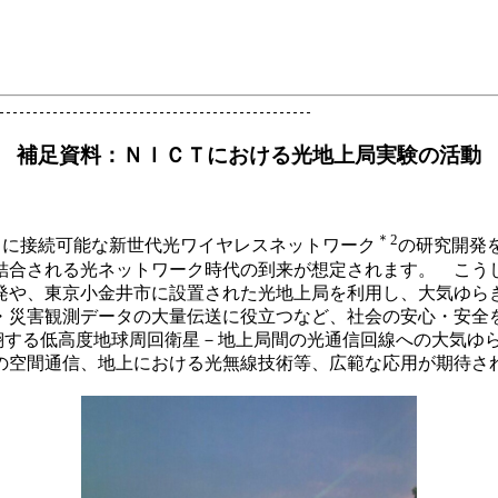
補足資料：ＮＩＣＴにおける光地上局実験の活動
＊2
スに接続可能な新世代光ワイヤレスネットワーク
の研究開発
合される光ネットワーク時代の到来が想定されます。 こうし
発や、東京小金井市に設置された光地上局を利用し、大気ゆ
災害観測データの大量伝送に役立つなど、社会の安心・安全
翔する低高度地球周回衛星－地上局間の光通信回線への大気ゆ
の空間通信、地上における光無線技術等、広範な応用が期待さ