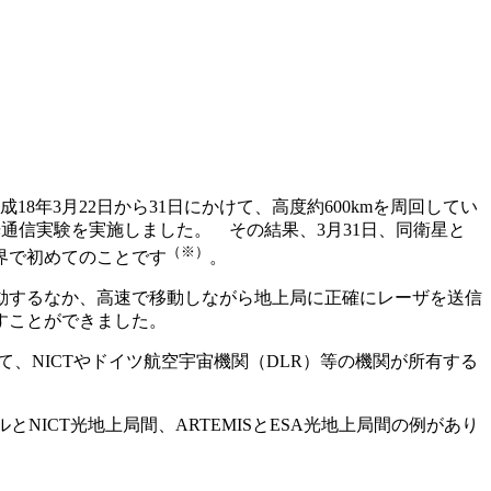
8年3月22日から31日にかけて、高度約600kmを周回してい
光通信実験を実施しました。 その結果、3月31日、同衛星と
（※）
界で初めてのことです
。
動するなか、高速で移動しながら地上局に正確にレーザを送信
すことができました。
、NICTやドイツ航空宇宙機関（DLR）等の機関が所有する
とNICT光地上局間、ARTEMISとESA光地上局間の例があり