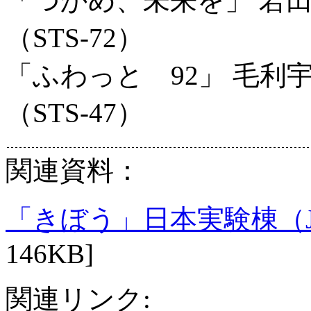
「つかめ、未来を」 若
（STS-72）
「ふわっと 92」 毛利
（STS-47）
関連資料：
「きぼう」日本実験棟（
146KB]
関連リンク: