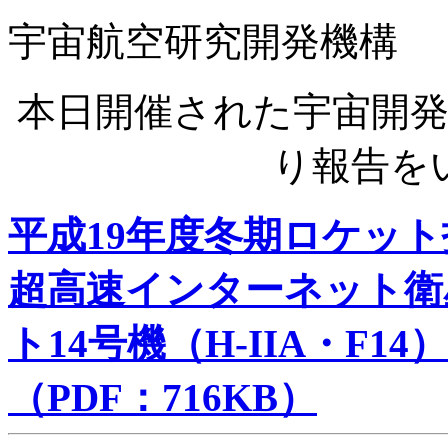
宇宙航空研究開発機構
本日開催された宇宙開
り報告を
平成19年度冬期ロケッ
超高速インターネット衛星（
ト14号機（H-IIA・F14）
（PDF：716KB）