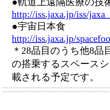
●軌道上遠隔医療の技
http://iss.jaxa.jp/iss/j
●宇宙日本食
http://iss.jaxa.jp/spacef
＊28品目のうち他8
の搭乗するスペースシ
載される予定です。