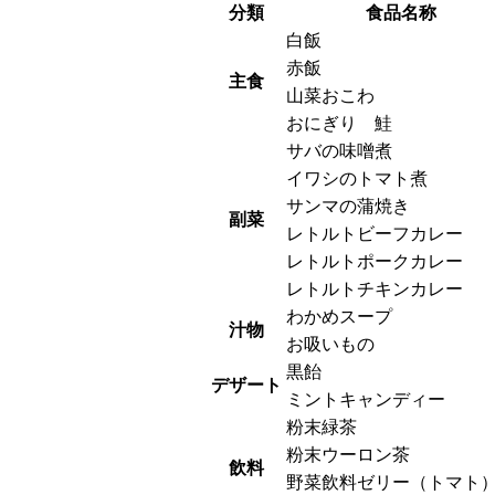
分類
食品名称
白飯
赤飯
主食
山菜おこわ
おにぎり 鮭
サバの味噌煮
イワシのトマト煮
サンマの蒲焼き
副菜
レトルトビーフカレー
レトルトポークカレー
レトルトチキンカレー
わかめスープ
汁物
お吸いもの
黒飴
デザート
ミントキャンディー
粉末緑茶
粉末ウーロン茶
飲料
野菜飲料ゼリー（トマト