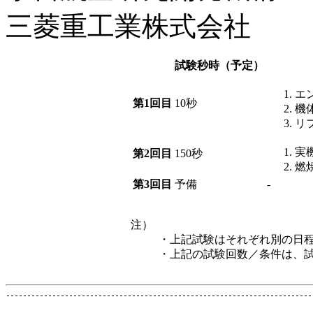
三菱重工業株式会社
試験秒時（予定）
エ
第1回目
10秒
機
リ
実
第2回目
150秒
燃
第3回目
予備
-
注）
・上記試験はそれぞれ別の日
・上記の試験回数／条件は、