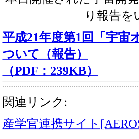
り報告を
平成21年度第1回「宇
ついて（報告）
（PDF：239KB）
関連リンク:
産学官連携サイト[AEROSPA