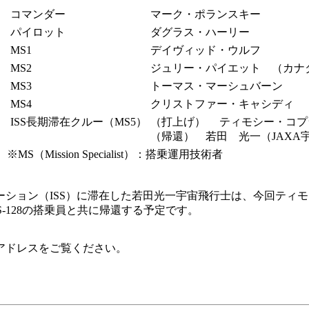
コマンダー
マーク・ポランスキー
パイロット
ダグラス・ハーリー
MS1
デイヴィッド・ウルフ
MS2
ジュリー・パイエット （カナ
MS3
トーマス・マーシュバーン
MS4
クリストファー・キャシディ
ISS長期滞在クルー（MS5）
（打上げ） ティモシー・コプ
（帰還） 若田 光一（JAXA
※MS（Mission Specialist）：搭乗運用技術者
宙ステーション（ISS）に滞在した若田光一宇宙飛行士は、今回
S-128の搭乗員と共に帰還する予定です。
アドレスをご覧ください。