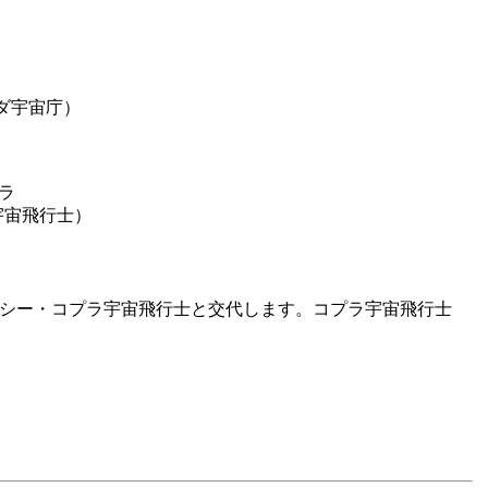
ダ宇宙庁）
ラ
宇宙飛行士）
ティモシー・コプラ宇宙飛行士と交代します。コプラ宇宙飛行士