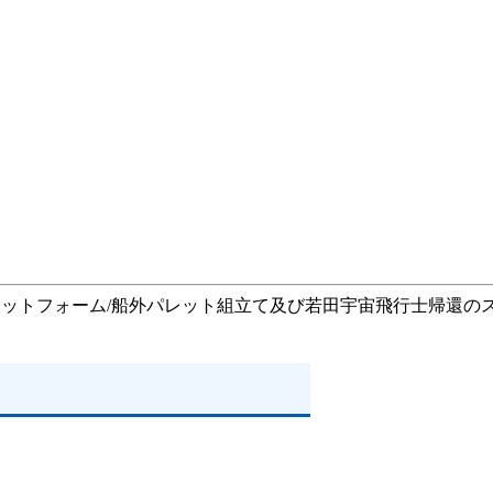
ラットフォーム/船外パレット組立て及び若田宇宙飛行士帰還のス