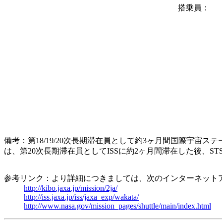
搭乗員：
備考：第18/19/20次長期滞在員として約3ヶ月間国際宇
は、第20次長期滞在員としてISSに約2ヶ月間滞在した後、ST
参考リンク：より詳細につきましては、次のインターネット
http://kibo.jaxa.jp/mission/2ja/
http://iss.jaxa.jp/iss/jaxa_exp/wakata/
http://www.nasa.gov/mission_pages/shuttle/main/index.html