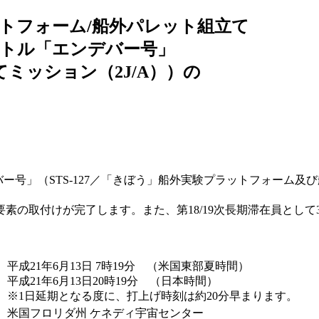
トフォーム/船外パレット組立て
ャトル「エンデバー号」
てミッション（2J/A））の
号」（STS-127／「きぼう」船外実験プラットフォーム及び
。
の取付けが完了します。また、第18/19次長期滞在員として3
：
平成21年6月13日 7時19分 （米国東部夏時間）
平成21年6月13日20時19分 （日本時間）
※1日延期となる度に、打上げ時刻は約20分早まります。
：
米国フロリダ州 ケネディ宇宙センター