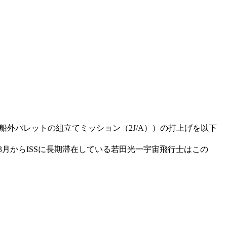
船外パレットの組立てミッション（2J/A））の打上げを以下
月からISSに長期滞在している若田光一宇宙飛行士はこの