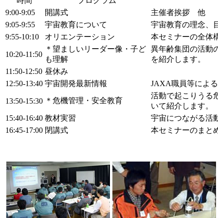
時間
プログラム
9:00-9:05
開講式
主催者挨拶 他
9:05-9:55
宇宙教育について
宇宙教育の理念、
9:55-10:10
オリエンテーション
本セミナーの全体
＊望ましいリーダー像・子ど
異年齢集団の活動
10:20-11:50
も理解
を紹介します。
11:50-12:50
昼休み
12:50-13:40
宇宙開発最新情報
JAXA職員等によ
活動で起こりうる
＊危機管理・安全教育
13:50-15:30
いて紹介します。
15:40-16:40
教材実習
宇宙につながる活
16:45-17:00
閉講式
本セミナーのまと