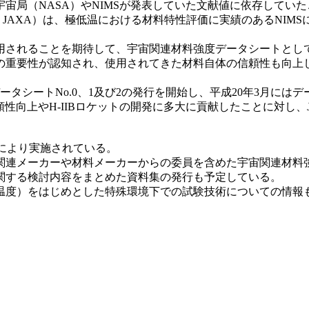
宙局（NASA）やNIMSが発表していた文献値に依存してい
JAXA）は、極低温における材料特性評価に実績のあるNIMS
されることを期待して、宇宙関連材料強度データシートとし
重要性が認知され、使用されてきた材料自体の信頼性も向上して
シートNo.0、1及び2の発行を開始し、平成20年3月にはデータ
信頼性向上やH-IIBロケットの開発に多大に貢献したことに対し
携により実施されている。
連メーカーや材料メーカーからの委員を含めた宇宙関連材料
関する検討内容をまとめた資料集の発行も予定している。
度）をはじめとした特殊環境下での試験技術についての情報