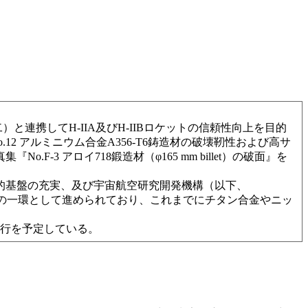
携してH-IIA及びH-IIBロケットの信頼性向上を目的
 アルミニウム合金A356-T6鋳造材の破壊靭性および高サ
-3 アロイ718鍛造材（φ165 mm billet）の破面』を
知的基盤の充実、及び宇宙航空研究開発機構（以下、
みの一環として進められており、これまでにチタン合金やニッ
行を予定している。