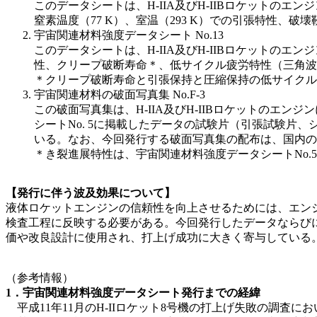
このデータシートは、H-IIA及びH-IIBロケットのエンジン
窒素温度（77 K）、室温（293 K）での引張特性
宇宙関連材料強度データシート No.13
このデータシートは、H-IIA及びH-IIBロケットのエンジンに
性、クリープ破断寿命＊、低サイクル疲労特性（三角波
＊クリープ破断寿命と引張保持と圧縮保持の低サイクル
宇宙関連材料の破面写真集 No.F-3
この破面写真集は、H-IIA及びH-IIBロケットのエンジンに使用さ
シートNo. 5に掲載したデータの試験片（引張試験
いる。なお、今回発行する破面写真集の配布は、国内の希
＊き裂進展特性は、宇宙関連材料強度データシートNo
【発行に伴う波及効果について】
液体ロケットエンジンの信頼性を向上させるためには、エン
検査工程に反映する必要がある。今回発行したデータならびに既刊の
価や改良設計に使用され、打上げ成功に大きく寄与している
（参考情報）
1．宇宙関連材料強度データシート発行までの経緯
平成11年11月のH-IIロケット8号機の打上げ失敗の調