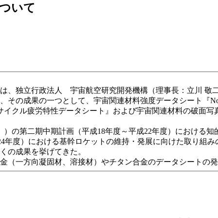
ついて
独立行政法人 宇宙航空研究開発機構（理事長：立川 敬二）と連
の成果の一つとして、宇宙関連材料強度データシート『No.12
低サイクル疲労特性データシート』および宇宙関連材料の破面写真集『No.F
。）の第二期中期計画（平成18年度～平成22年度）における
成24年度）における基幹ロケットの維持・発展に向けた取り組
くの成果を挙げてきた。
金（一方向凝固材、溶接材）やチタン合金のデータシートの発