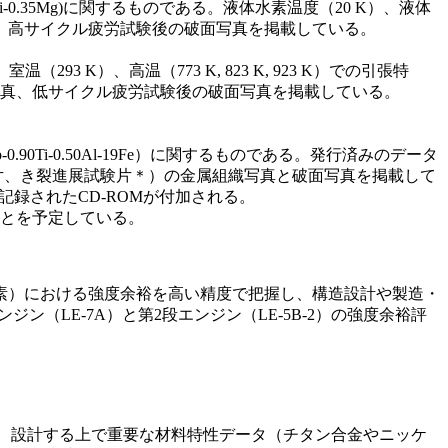
i-0.35Mg)に関するものである。液体水素温度（20 K）、液体
真、高サイクル疲労試験後の破面写真を掲載している。
3 K）、高温（773 K, 823 K, 923 K）での引張特
真、低サイクル疲労試験後の破面写真を掲載している。
-0.90Ti-0.50Al-19Fe）に関するものである。発行済みのデータ
験片、き裂進展試験片＊）の金属組織写真と破面写真を掲載して
録されたCD-ROMが付加される。
ことを予定している。
素）における強度余裕を高い精度で把握し、構造設計や製造・
ン（LE-7A）と第2段エンジン（LE-5B-2）の強度余裕評
て、設計する上で重要な材料特性データ（チタン合金やニッケ