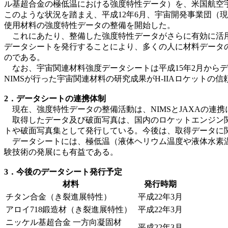
ル基超合金の極低温における強度特性データ）を、米国航空宇
このような状況を踏まえ、平成12年6月、宇宙開発事業団（現 
使用材料の強度特性データの整備を開始した。
これにあたり、整備した強度特性データがさらに有効に活用
データシートを発行することにより、多くの人に材料データの
のである。
なお、宇宙関連材料強度データシートは平成15年2月からデータ
NIMSが行った宇宙関連材料の研究成果がH-IIAロケットの
2．データシートの連携体制
現在、強度特性データの整備活動は、NIMSとJAXAの連
取得したデータ及び破面写真は、国内のロケットエンジン関
トや破面写真集として発行している。今後は、取得データに
データシートには、極低温（液体ヘリウム温度や液体水素温
験技術の発展にも有益である。
3．今後のデータシート発行予定
材料
発行時期
チタン合金（き裂進展特性）
平成22年3月
アロイ718鍛造材（き裂進展特性）
平成22年3月
ニッケル基超合金 一方向凝固材
平成22年3月