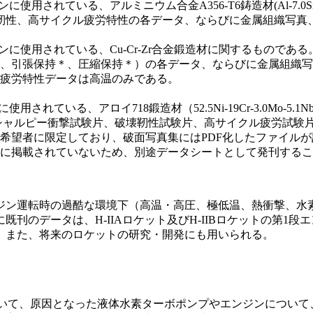
に使用されている、アルミニウム合金A356-T6鋳造材(Al-7.0S
、破壊靭性、高サイクル疲労特性の各データ、ならびに金属組織写
使用されている、Cu-Cr-Zr合金鍛造材に関するものである。室温（29
、引張保持＊、圧縮保持＊）の各データ、ならびに金属組織写
疲労特性データは高温のみである。
れている、アロイ718鍛造材（52.5Ni-19Cr-3.0Mo-5.1Nb
片、シャルピー衝撃試験片、破壊靭性試験片、高サイクル疲労試
望者に限定しており、破面写真集にはPDF化したファイルが記
.5に掲載されていないため、別途データシートとして発刊する
ジン運転時の過酷な環境下（高温・高圧、極低温、熱衝撃、水
データは、H-IIAロケット及びH-IIBロケットの第1段エンジ
。また、将来のロケットの研究・開発にも用いられる。
査において、原因となった液体水素ターボポンプやエンジンについ