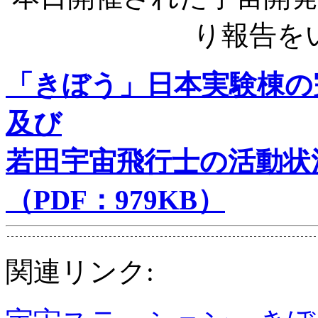
り報告を
「きぼう」日本実験棟の
及び
若田宇宙飛行士の活動状
（PDF：979KB）
関連リンク: