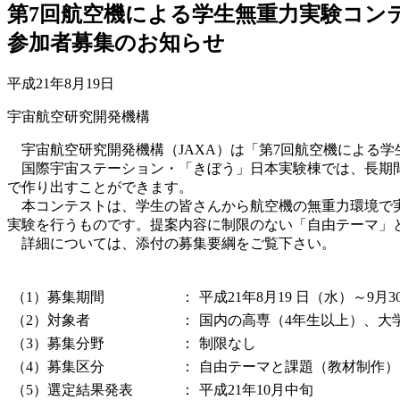
第7回航空機による学生無重力実験コン
参加者募集のお知らせ
平成21年8月19日
宇宙航空研究開発機構
宇宙航空研究開発機構（JAXA）は「第7回航空機による
国際宇宙ステーション・「きぼう」日本実験棟では、長期間
で作り出すことができます。
本コンテストは、学生の皆さんから航空機の無重力環境で実
実験を行うものです。提案内容に制限のない「自由テーマ」
詳細については、添付の募集要綱をご覧下さい。
（1）募集期間
：
平成21年8月19 日（水）～9月
（2）対象者
：
国内の高専（4年生以上）、大
（3）募集分野
：
制限なし
（4）募集区分
：
自由テーマと課題（教材制作）
（5）選定結果発表
：
平成21年10月中旬