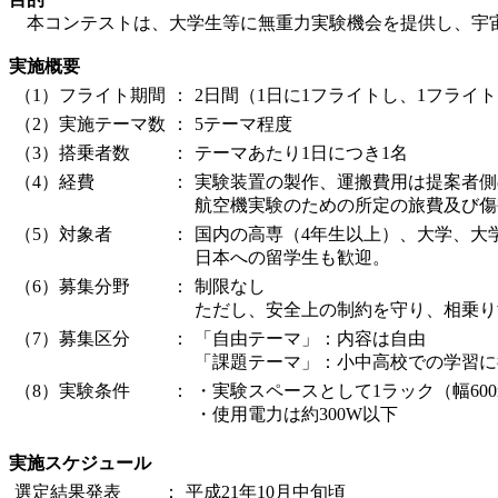
本コンテストは、大学生等に無重力実験機会を提供し、宇宙
実施概要
（1）フライト期間
：
2日間（1日に1フライトし、1フライ
（2）実施テーマ数
：
5テーマ程度
（3）搭乗者数
：
テーマあたり1日につき1名
（4）経費
：
実験装置の製作、運搬費用は提案者側
航空機実験のための所定の旅費及び傷
（5）対象者
：
国内の高専（4年生以上）、大学、大
日本への留学生も歓迎。
（6）募集分野
：
制限なし
ただし、安全上の制約を守り、相乗り
（7）募集区分
：
「自由テーマ」：内容は自由
「課題テーマ」：小中高校での学習に
（8）実験条件
：
・実験スペースとして1ラック（幅600mm
・使用電力は約300W以下
実施スケジュール
選定結果発表
：
平成21年10月中旬頃