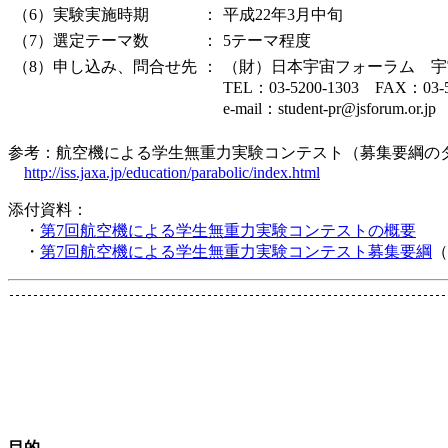
（6）実験実施時期
：
平成22年3月中旬
（7）選定テーマ数
：
5テーマ程度
（8）申し込み、問合せ先
：
（財）日本宇宙フォーラム 宇
TEL：03-5200-1303 FAX：03-5
e-mail：student-pr@jsforum.or.jp
参考：航空機による学生無重力実験コンテスト（募集要綱の
http://iss.jaxa.jp/education/parabolic/index.html
添付資料：
・
第7回航空機による学生無重力実験コンテストの概要
・
第7回航空機による学生無重力実験コンテスト募集要綱
（
目的