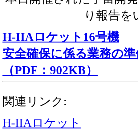
り報告を
H-IIAロケット16号機
安全確保に係る業務の準
（PDF：902KB）
関連リンク:
H-IIAロケット