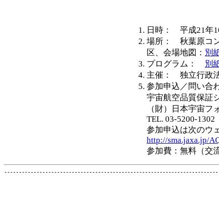
日時： 平成21年10
場所： 秋葉原コ
区、会場地図：
別
プログラム：
別
主催： 独立行政法
参加申込／問い合
宇宙航空品質保証
（財）日本宇宙フ
TEL. 03-5200-1302
参加申込は次のウ
http://sma.jaxa.jp/
参加費：無料（交流会