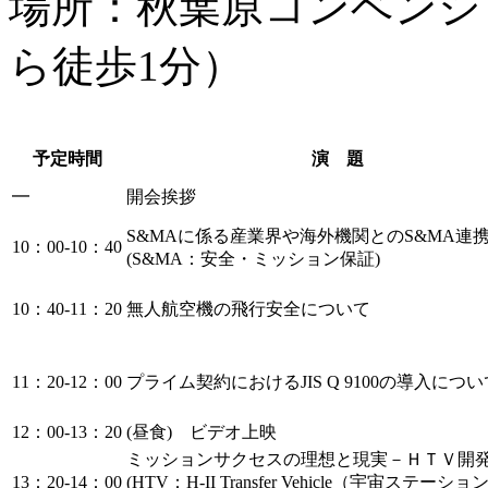
場所：秋葉原コンベンシ
ら徒歩1分）
予定時間
演 題
━
開会挨拶
S&MAに係る産業界や海外機関とのS&MA連
10：00-10：40
(S&MA：安全・ミッション保証)
10：40-11：20
無人航空機の飛行安全について
11：20-12：00
プライム契約におけるJIS Q 9100の導入につい
12：00-13：20
(昼食) ビデオ上映
ミッションサクセスの理想と現実－ＨＴＶ開
13：20-14：00
(HTV：H-II Transfer Vehicle（宇宙ステーシ