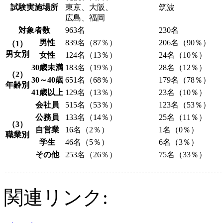
試験実施場所
東京、大阪、
筑波
広島、福岡
対象者数
963名
230名
男性
839名（87％）
206名（90％）
（1）
男女別
女性
124名（13％）
24名（10％）
30歳未満
183名（19％）
28名（12％）
（2）
30～40歳
651名（68％）
179名（78％）
年齢別
41歳以上
129名（13％）
23名（10％）
会社員
515名（53％）
123名（53％）
公務員
133名（14％）
25名（11％）
（3）
自営業
16名（2％）
1名（0％）
職業別
学生
46名（5％）
6名（3％）
その他
253名（26％）
75名（33％）
関連リンク: