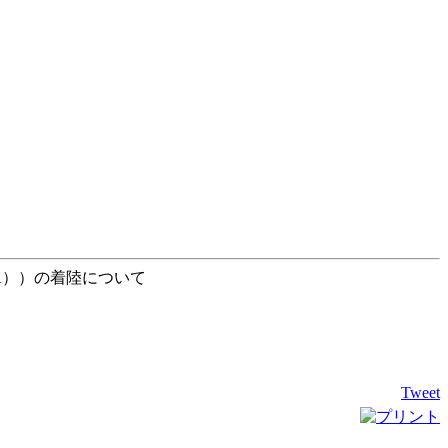
7A））の着陸について
Tweet