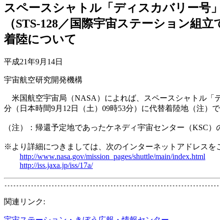
スペースシャトル「ディスカバリー号
（STS-128／国際宇宙ステーション組
着陸について
平成21年9月14日
宇宙航空研究開発機構
米国航空宇宙局（NASA）によれば、スペースシャトル「ディス
分（日本時間9月12日（土）09時53分）に代替着陸地（注
（注）：帰還予定地であったケネディ宇宙センター（KSC）
※より詳細につきましては、次のインターネットアドレスを
http://www.nasa.gov/mission_pages/shuttle/main/index.html
http://iss.jaxa.jp/iss/17a/
関連リンク:
宇宙ステーション・きぼう広報・情報センター