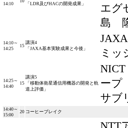
10
14:10
「LDR及びHACの開発成果」
エグ
島 
JA
講演4
14:10～
15
14:25
「JAXA基本実験成果と今後」
ミッ
NI
講演5
ープ
14:25～
15
「移動体衛星通信用機器の開発と軌
14:40
道上評価」
サブ
14:40～
20
コーヒーブレイク
15:00
NT