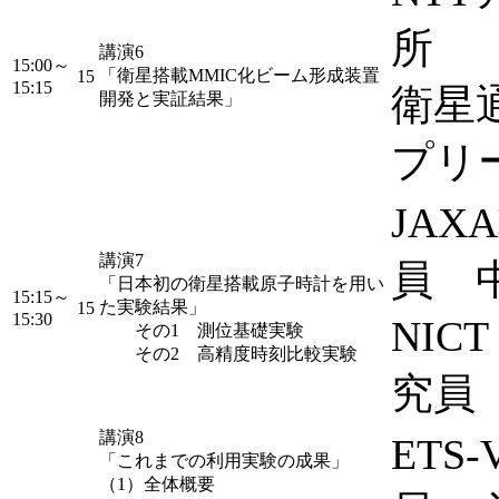
所
講演6
15:00～
「衛星搭載MMIC化ビーム形成装置
15
15:15
衛星
開発と実証結果」
プリ
JA
講演7
員 
「日本初の衛星搭載原子時計を用い
15:15～
た実験結果」
15
15:30
NIC
その1 測位基礎実験
その2 高精度時刻比較実験
究員
講演8
ETS
「これまでの利用実験の成果」
（1）全体概要