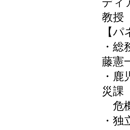
ディ
教授
【パ
・総
藤憲
・鹿
災課
危機
・独