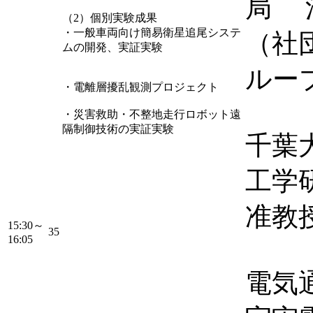
局 
（2）個別実験成果
・一般車両向け簡易衛星追尾システ
（社
ムの開発、実証実験
ルー
・電離層擾乱観測プロジェクト
・災害救助・不整地走行ロボット遠
隔制御技術の実証実験
千葉
工学
准教
15:30～
35
16:05
電気