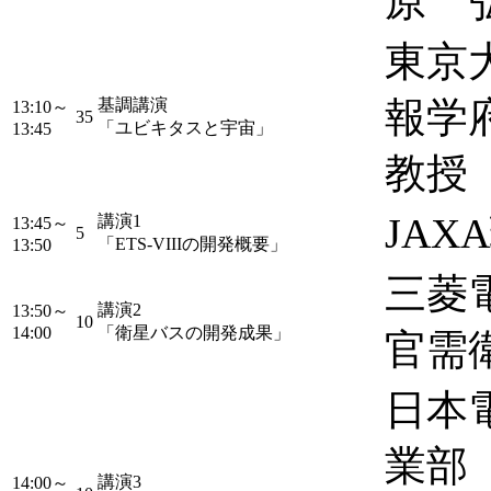
原 
東京
報学
基調講演
13:10～
35
「ユビキタスと宇宙」
13:45
教授
JA
講演1
13:45～
5
「ETS-VIIIの開発概要」
13:50
三菱
講演2
13:50～
10
14:00
「衛星バスの開発成果」
官需
日本
業部
講演3
14:00～