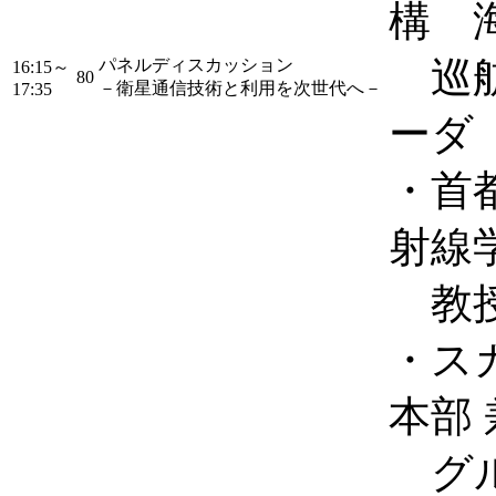
構 
巡航
パネルディスカッション
16:15～
80
－衛星通信技術と利用を次世代へ－
17:35
ーダ
・首
射線
教授
・ス
本部
グル