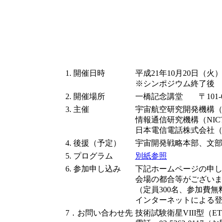
1. 開催日時
平成21年10月20日（火）13
※シンポジウム終了後
2. 開催場所
一橋記念講堂 〒101-
3. 主催
宇宙航空研究開発機構（J
情報通信研究機構（NIC
日本電信電話株式会社（
4. 後援（予定）
宇宙開発戦略本部、文部科
5. プログラム
別紙参照
6. 参加申し込み
下記ホームページの申
会場の都合等がござい
（定員300名、参加費無
インターネットによる
7．お問い合わせ先
技術試験衛星VIII型（E