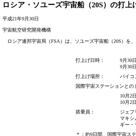
ロシア・ソユーズ宇宙船（20S）の打上
平成21年9月30日
宇宙航空研究開発機構
ロシア連邦宇宙局（FSA）は、ソユーズ宇宙船（20S）を
打上げ日時：
9月30
9月3
打上げ場所：
バイコ
国際宇宙ステーションとの
10月2
10月
搭乗員：
ジェフ
マキシ
ギー・
＊：約9日間、国際宇宙ス