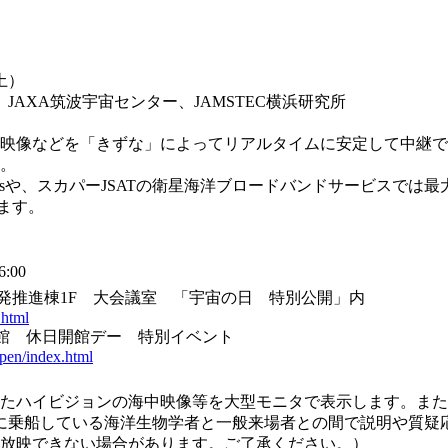
土）
AXA筑波宇宙センター、JAMSTEC横浜研究所
映像などを「きずな」によってリアルタイムに安定して中継で
。
psや、スカパーJSATの衛星海洋ブロードバンドサービスでは最
います。
:00
発推進棟1F 大会議室 「宇宙の日 特別公開」内
.html
報館 休日開館デー 特別イベント
open/index.html
ハイビジョンの海中映像等を大型モニタで表示します。また、白
に乗船している海洋生物学者と一般来場者との間で説明や質疑
放映できない場合があります。ご了承ください。）