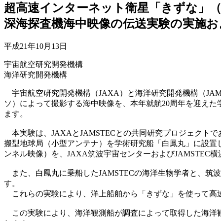
超高速インターネット衛星「きずな」（W
深海探査機海中映像の伝送実験の実施お
平成21年10月13日
宇宙航空研究開発機構
海洋研究開発機構
宇宙航空研究開発機構（JAXA）と海洋研究開発機構（JAM
ソ）によって撮影する海中映像を、本年就航20周年を迎え
ます。
本実験は、JAXAとJAMSTECとの共同研究プロジェクト
搬型地球局（小型アンテナ）を学術研究船「白鳳丸」に設置し
ンネル映像）を、JAXA筑波宇宙センターおよびJAMSTE
また、白鳳丸に乗船したJAMSTECの海洋生物学者と、筑
す。
これらの実験により、洋上船舶から「きずな」を使って高
この実験により、海洋観測船が調査によって取得した海洋観