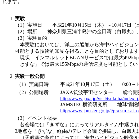
れます。
実験
（1）実施日 平成21年10月15日（木）～10月17日（
（2）場所 神奈川県三浦半島沖の金田湾（白鳳丸）、J
（3）実験目的
本実験においては、洋上の船舶から海中ハイビジョン
可能とする技術的知見を得ることを目的としております
現状、インマルサットBGANサービスでは最大492kb
「きずな」では最大155Mbpsの通信速度を可能として
実験一般公開
（1）実施日時
平成21年10月17日（土） 10:00～16
（2）公開場所
JAXA筑波宇宙センター 総合開
http://www.jaxa.jp/visit/tsukuba/index_j
JAMSTEC横浜研究所 地球情
http://www.jamstec.go.jp/j/pr/esm_sat_
（3）イベント概要
各会場では「きずな」によってリアルタイム中継された
3地点を「きずな」経由のテレビ会議で接続し、白鳳丸
（天候等の条件によっては、海中ハイビジョン映像を