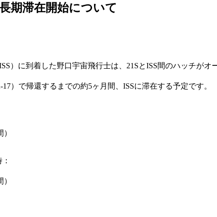
長期滞在開始について
ISS）に到着した野口宇宙飛行士は、21SとISS間のハッチが
-17）で帰還するまでの約5ヶ月間、ISSに滞在する予定です。
間）
時：
間）