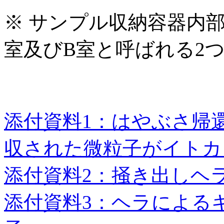
※ サンプル収納容器内
室及びB室と呼ばれる2
添付資料1：はやぶさ帰
収された微粒子がイトカ
添付資料2：掻き出しヘ
添付資料3：ヘラによる