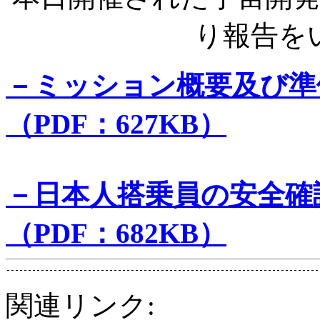
り報告を
－ミッション概要及び準
（PDF：627KB）
－日本人搭乗員の安全確
（PDF：682KB）
関連リンク: