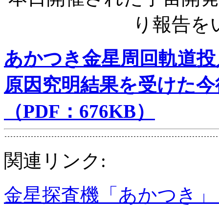
り報告を
あかつき金星周回軌道投
原因究明結果を受けた今
（PDF：676KB）
関連リンク:
金星探査機「あかつき」（P