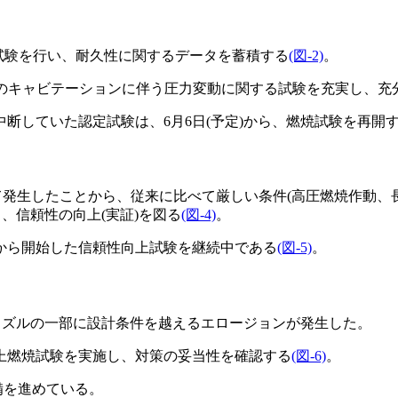
試験を行い、耐久性に関するデータを蓄積する
(図-2)
。
口のキャビテーションに伴う圧力変動に関する試験を充実し、充
断していた認定試験は、6月6日(予定)から、燃焼試験を再開
て発生したことから、従来に比べて厳しい条件(高圧燃焼作動、長
、信頼性の向上(実証)を図る
(図-4)
。
から開始した信頼性向上試験を継続中である
(図-5)
。
、ノズルの一部に設計条件を越えるエロージョンが発生した。
上燃焼試験を実施し、対策の妥当性を確認する
(図-6)
。
備を進めている。