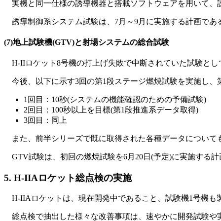
実機と同一仕様の誘導機器と搭載ソフトウェアを用いて、
誘導制御系システム試験は、7月～9月に実施する計画であ
(7)地上試験機(GTV)と射場システムの総合試験
H-IIロケット8号機の打上げ失敗で中断されていた試験とし
今後、以下に示す3回の第1段ステージ燃焼試験を実施し、
1回目：10秒(システムの機能確認のための予備試験)
2回目：100秒以上を目標(第1段推進系データ取得)
3回目：同上
また、前半シリーズで既に取得された各種データについて
GTV試験は、初回の燃焼試験を6月20日(予定)に実施する
5. H-IIAロケット総点検の実施
H-IIAロケットは、現在開発中であること、試験機1号機も
総点検で抽出した様々な改善事項は、速やかに開発試験や実