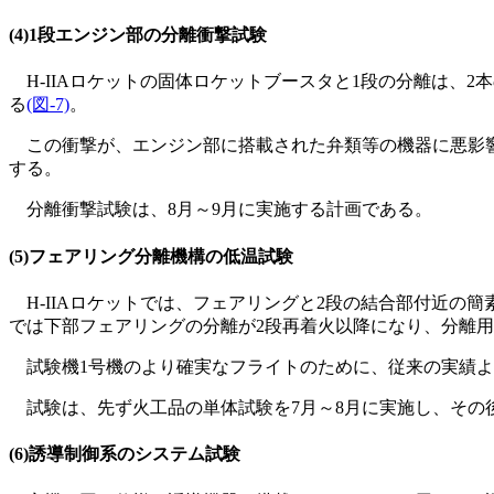
(4)1段エンジン部の分離衝撃試験
H-IIAロケットの固体ロケットブースタと1段の分離は、2
る
(図-7)
。
この衝撃が、エンジン部に搭載された弁類等の機器に悪影響
する。
分離衝撃試験は、8月～9月に実施する計画である。
(5)フェアリング分離機構の低温試験
H-IIAロケットでは、フェアリングと2段の結合部付近の
では下部フェアリングの分離が2段再着火以降になり、分離
試験機1号機のより確実なフライトのために、従来の実績よ
試験は、先ず火工品の単体試験を7月～8月に実施し、その後
(6)誘導制御系のシステム試験