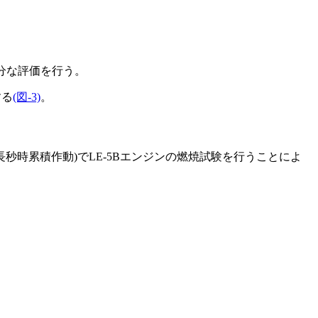
分な評価を行う。
する
(図-3)
。
秒時累積作動)でLE-5Bエンジンの燃焼試験を行うことによ