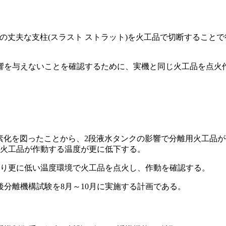
本の丈夫な支柱(スラスト ストラット)を火工品で切断するこ
を与えないことを確認するために、実機と同じ火工品を点火作
簡素化を図ったことから、2段液水タンクの影響で分離用火工品
用火工品が作動する温度が更に低下する。
り更に低い温度環境で火工品を点火し、作動を確認する。
分離機構試験を8月～10月に実施する計画である。