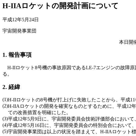
H-IIAロケットの開発計画について
平成12年5月24日
宇宙開発事業団
本日開
1. 報告事項
H-IIロケット8号機の事故原因であるLE-7エンジンの故
る。
2. 経緯
(1)
H-IIロケットの8号機が打上げに失敗したことから、平成
(2)
H-IIAロケットの開発を確実なものとするために、平成1
ての改善措置を明確にした。
(3)
平成12年5月9日に、宇宙開発委員会技術評価部会において
(4)
平成12年5月16日に、宇宙開発委員会の特別会合におい
(5)
宇宙開発事業団は以上の状況を踏まえて、H-IIAロケット