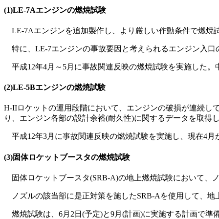
(1)LE-7Aエンジンの燃焼試験
LE-7Aエンジンを追加製作し、より厳しい作動条件で燃焼
特に、LE-7エンジンの事故要因と考えられるエンジン入
平成12年4月～5月に事故関連反映の燃焼試験を実施した。中
(2)LE-5Bエンジンの燃焼試験
H-IIロケットの運用段階において、エンジンの破損が連続し
り、エンジン各部の設計余裕(耐久性)に関するデータを取得し
平成12年3月に事故関連反映の燃焼試験を実施し、現在4月
(3)固体ロケットブースタの燃焼試験
固体ロケットブースタ(SRB-A)の地上燃焼試験において
ノズルの該当部に是正対策を施したSRB-Aを使用して、地
燃焼試験は、6月2日(予定)と9月(計画)に実施する計画で準