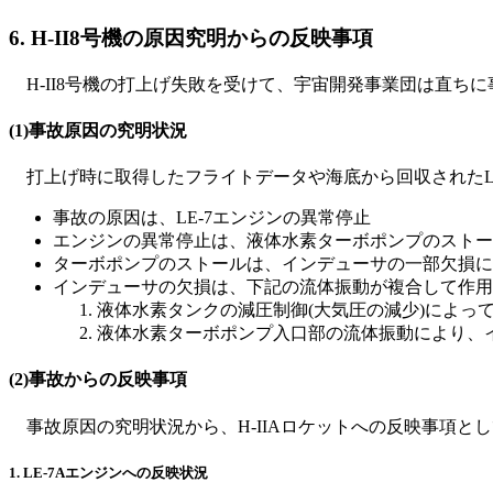
6. H-II8号機の原因究明からの反映事項
H-II8号機の打上げ失敗を受けて、宇宙開発事業団は直ち
(1)事故原因の究明状況
打上げ時に取得したフライトデータや海底から回収されたL
事故の原因は、LE-7エンジンの異常停止
エンジンの異常停止は、液体水素ターボポンプのストー
ターボポンプのストールは、インデューサの一部欠損に
インデューサの欠損は、下記の流体振動が複合して作用
液体水素タンクの減圧制御(大気圧の減少)によっ
液体水素ターボポンプ入口部の流体振動により、
(2)事故からの反映事項
事故原因の究明状況から、H-IIAロケットへの反映事項とし
1. LE-7Aエンジンへの反映状況