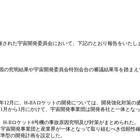
催された宇宙開発委員会において、下記のとおり報告をいたし
障原因の究明結果や宇宙開発委員会特別会合の審議結果等を踏まえ
11年12月に、H-IIAロケットの開発については、開発強化対
2年1月から3月にかけて、宇宙開発事業団は開発各社と一体となっ
、H-IIロケット8号機の事故原因究明及び対策がまとめられた。
て、宇宙開発事業団と産業界が一体となって取り組むべき信頼性
標準型の開発計画を設定した。