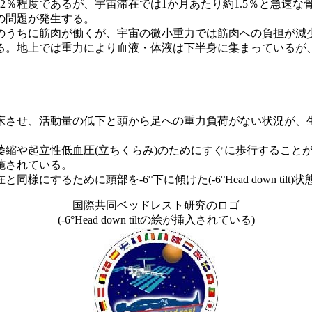
％程度であるが、宇宙滞在では1か月あたり約1.5％と急速な
の問題が発生する。
うちに筋肉が働くが、宇宙の微小重力では筋肉への負担が減
いる。地上では重力により血液・体液は下半身に集まっているが
させ、活動量の低下と頭から足への重力負荷がない状況が、
縮や起立性低血圧(立ちくらみ)のためにすぐに歩行すること
施されている。
るために頭部を-6°下に傾けた(-6°Head down tilt
国際共同ベッドレスト研究のロゴ
(-6°Head down tiltの絵が挿入されている)