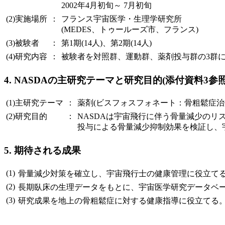
2002年4月初旬～ 7月初旬
(2)実施場所
：
フランス宇宙医学・生理学研究所
(MEDES、トゥールーズ市、フランス)
(3)被験者
：
第1期(14人)、第2期(14人)
(4)研究内容
：
被験者を対照群、運動群、薬剤投与群の3群
4. NASDAの主研究テーマと研究目的(添付資料3参照
(1)主研究テーマ
：
薬剤(ビスフォスフォネート：骨粗鬆症
(2)研究目的
：
NASDAは宇宙飛行に伴う骨量減少の
投与による骨量減少抑制効果を検証し、
5. 期待される成果
(1)
骨量減少対策を確立し、宇宙飛行士の健康管理に役立て
(2)
長期臥床の生理データをもとに、宇宙医学研究データベ
(3)
研究成果を地上の骨粗鬆症に対する健康指導に役立てる