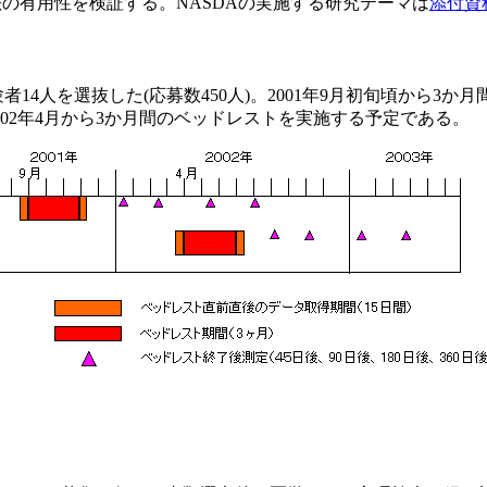
法の有用性を検証する。NASDAの実施する研究テーマは
添付資
験者14人を選抜した(応募数450人)。2001年9月初旬頃から
002年4月から3か月間のベッドレストを実施する予定である。