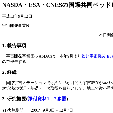
NASDA・ESA・CNESの国際共同ベ
平成13年9月12日
宇宙開発事業団
本日開
1. 報告事項
宇宙開発事業団(NASDA)は、本年9月より
欧州宇宙機関(ESA
ので報告する。
2. 経緯
国際宇宙ステーションでは約3～6か月間の宇宙滞在が本格化
対策法の検証・基礎データ取得を目的として、地上で微小重力
3. 研究概要(
添付資料1
，
2参照
)
(1)実施期間
：
2001年9月3日～12月7日