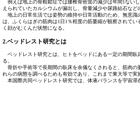
例えば地上の骨粗鬆症では腰椎骨密度の減少は年間1ないし2
えられていたカルシウムが漏出し、骨量減少や尿路結石など
地上の日常生活では姿勢の維持や日常活動のため、無意識の
は、ふくらはぎの筋肉は1日1％程度の筋萎縮が観察されて
く顔がむくんだ状態になる。
2.ベッドレスト研究とは
ベッドレスト研究とは、ヒトをベッドにある一定の期間臥床
る。
骨折や手術等で長期間の臥床を余儀なくされると、筋肉の萎
れらの病態を調べるためも有効であり、これまで東大等で実
本国際共同ベッドレスト研究では、体液バランスを宇宙滞在と同様にす