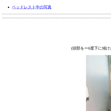
ベッドレスト中の写真
(頭部をー6度下に傾