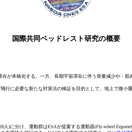
国際共同ベッドレスト研究の概要
滞在が本格化する。一方、長期宇宙滞在に伴う骨量減少や・筋
人宇宙飛行に必要な新たな対策法の検証を目的として、地上で微
に分け、運動群はESAが提案する運動器(Fly-wheel Ergo