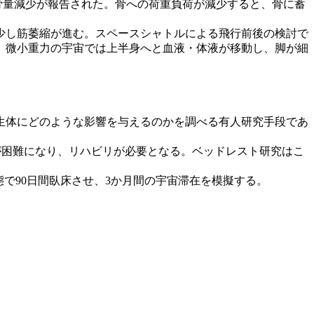
骨量減少が報告された。骨への荷重負荷が減少すると、骨に蓄
少し筋萎縮が進む。スペースシャトルによる飛行前後の検討で
、微小重力の宇宙では上半身へと血液・体液が移動し、脚が細
生体にどのような影響を与えるのかを調べる有人研究手段であ
が困難になり、リハビリが必要となる。ベッドレスト研究はこ
)状態で90日間臥床させ、3か月間の宇宙滞在を模擬する。