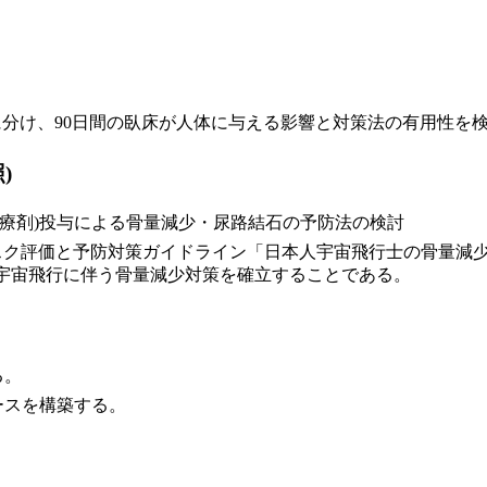
に分け、90日間の臥床が人体に与える影響と対策法の有用性を
)
治療剤)投与による骨量減少・尿路結石の予防法の検討
リスク評価と予防対策ガイドライン「日本人宇宙飛行士の骨量減
宇宙飛行に伴う骨量減少対策を確立することである。
る。
ースを構築する。
。