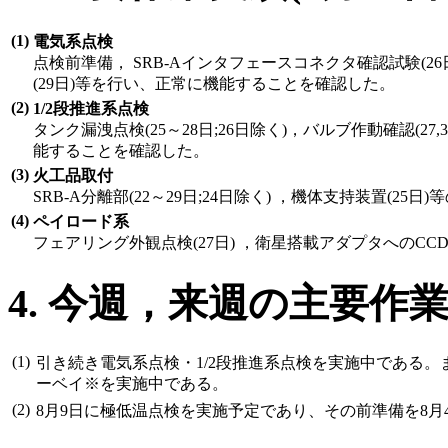
(1)
電気系点検
点検前準備， SRB-Aインタフェースコネクタ確認試験(2
(29日)等を行い、正常に機能することを確認した。
(2)
1/2段推進系点検
タンク漏洩点検(25～28日;26日除く)，バルブ作動確認(27
能することを確認した。
(3)
火工品取付
SRB-A分離部(22～29日;24日除く) ，機体支持装置(2
(4)
ペイロード系
フェアリング外観点検(27日) ，衛星搭載アダプタへのCC
4. 今週，来週の主要作
(1)
引き続き電気系点検・1/2段推進系点検を実施中である。ま
ーベイ※を実施中である。
(2)
8月9日に極低温点検を実施予定であり、その前準備を8月