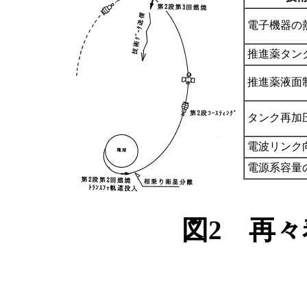
電子機器の
推進薬タン
推進薬液面
タンク再加
電波リンク
電源系容量
図2 再