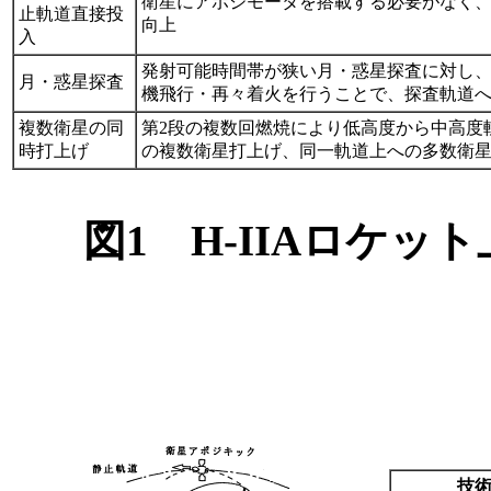
衛星にアポジモータを搭載する必要がなく
止軌道直接投
向上
入
発射可能時間帯が狭い月・惑星探査に対し
月・惑星探査
機飛行・再々着火を行うことで、探査軌道
複数衛星の同
第2段の複数回燃焼により低高度から中高度
時打上げ
の複数衛星打上げ、同一軌道上への多数衛
図1 H-IIAロケ
技