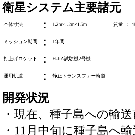
衛星システム主要諸元
：
本体寸法
1.2m×1.2m×1.5m
質量
：
4
：
ミッション期間
1年間
：
打上げロケット
H-IIA試験機2号機
：
運用軌道
静止トランスファー軌道
開発状況
・現在、種子島への輸送
・11月中旬に種子島へ