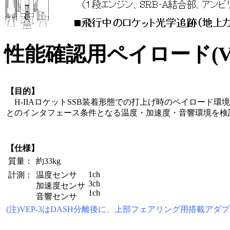
性能確認用ペイロード(VE
【目的】
H-IIAロケットSSB装着形態での打上げ時のペイロード環
とのインタフェース条件となる温度・加速度・音響環境を検
【仕様】
質量：
約33kg
1ch
計測：
温度センサ
3ch
加速度センサ
1ch
音響センサ
(注)VEP-3はDASH分離後に、上部フェアリング用搭載ア