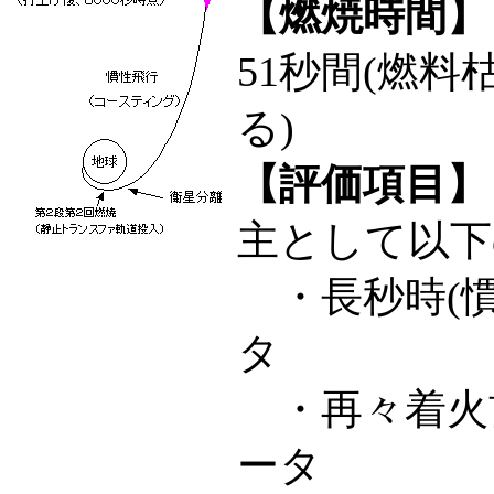
【燃焼時間】
51秒間(燃
る)
【評価項目】
主として以下
・長秒時(慣
タ
・再々着火
ータ