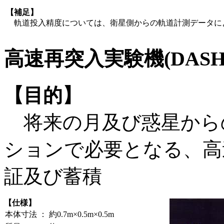
【補足】
軌道投入精度については、衛星側からの軌道計測データに
高速再突入実験機(DAS
【目的】
将来の月及び惑星から
ションで必要となる、高
証及び蓄積
【仕様】
本体寸法
：
約0.7m×0.5m×0.5m