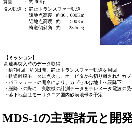
質量
：
約 90Kg
投入軌道
：
静止トランスファー軌道
遠地点高度
約
36，000
Km
近地点高度
約
500
Km
軌道傾斜角
約
28.5
deg
【ミッション】
高速再突入時のデータ取得
・約7周回、約3日間、静止トランスファー軌道を周回
・軌道離脱モータに点火し、オービタから切り離されたカプ
・パラシュートの開傘により、カプセルは地上へ緩降下
・緩降下の際に、実験機の計測データをテレメータ電波の受
・落下地点はモーリタニア国内砂漠地帯を予定
MDS-1の主要諸元と開