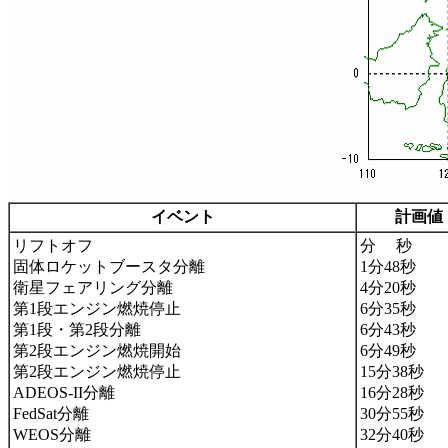
イベント
計画値
リフトオフ
分 秒
固体ロケットブースタ分離
1分48秒
衛星フェアリング分離
4分20秒
第1段エンジン燃焼停止
6分35秒
第1段・第2段分離
6分43秒
第2段エンジン燃焼開始
6分49秒
第2段エンジン燃焼停止
15分38秒
ADEOS-II分離
16分28秒
FedSat分離
30分55秒
WEOS分離
32分40秒