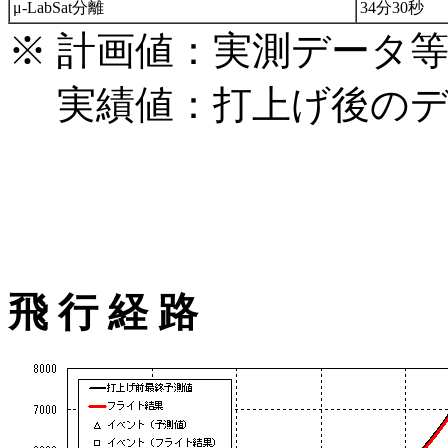
μ-LabSat分離
34分30秒
※ 計画値：実測データ
実績値：打上げ後のデ
飛 行 経 路