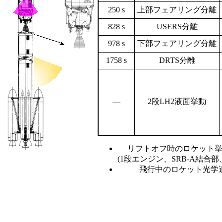
250 s
上部フェアリング分離
828 s
USERS分離
978 s
下部フェアリング分離
1758 s
DRTS分離
2段LH2液面挙動
―
リフトオフ時のロケット挙
(1段エンジン、SRB-A結合
飛行中のロケット光学追