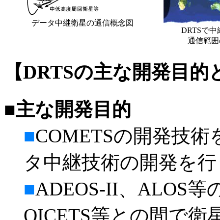
データ中継衛星の通信概念図
DRTSで
通信範囲
【DRTSの主な開発目的
■主な開発目的
■
COMETSの開発技
タ中継技術の開発を行
■
ADEOS-II、AL
OICETS等との間で