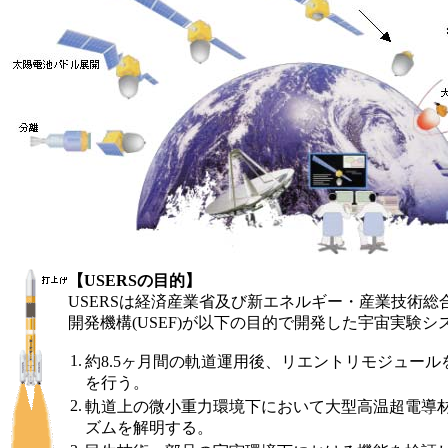
【USERSの目的】
USERSは経済産業省及び新エネルギー・産業技術総
開発機構(USEF)が以下の目的で開発した宇宙実験シ
1.
約8.5ヶ月間の軌道運用後、リエントリモジュー
を行う。
2.
軌道上の微小重力環境下において大型高温超電導
ズムを解明する。