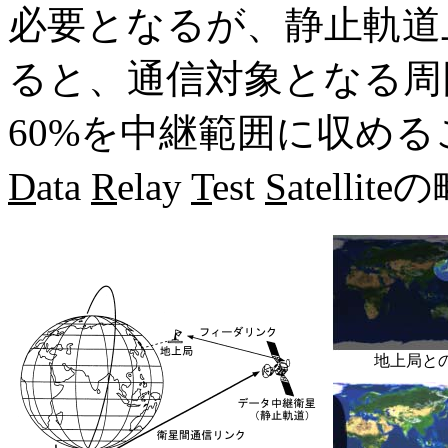
必要となるが、静止軌道
ると、通信対象となる周
60%を中継範囲に収める
D
ata
R
elay
T
est
S
atellite
地上局と