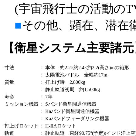
(宇宙飛行士の活動のT
■
その他、顕在、潜在
【衛星システム主要諸元
寸法
：
本体 約2.2×約2.4×約2.2(高さ)mの箱形
：
太陽電池パドル 全幅約17m
質量
：
打上げ時 2,800kg
：
静止軌道初期 約1,500kg
寿命
：
7年
ミッション機器
：
Sバンド衛星間通信機器
：
Kaバンド衛星間通信機器
：
Kaバンドフィーダリンク機器
打上げロケット
：
H-IIAロケット
軌道
：
静止軌道 東経90.75°(予定)(インド洋上空