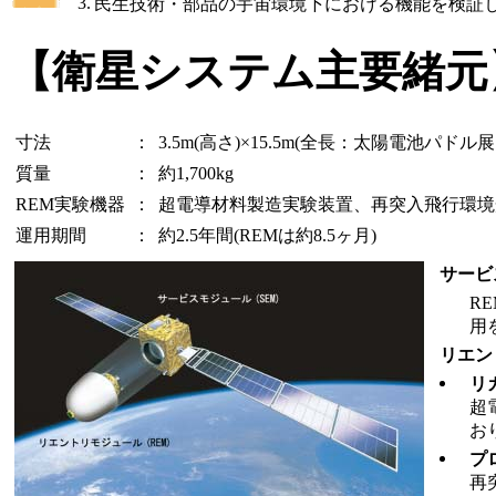
3.
民生技術・部品の宇宙環境下における機能を検証
【衛星システム主要緒元
寸法
：
3.5m(高さ)×15.5m(全長：太陽電池パドル
質量
：
約1,700kg
REM実験機器
：
超電導材料製造実験装置、再突入飛行環境
運用期間
：
約2.5年間(REMは約8.5ヶ月)
サービ
R
用
リエン
リ
超
お
プ
再