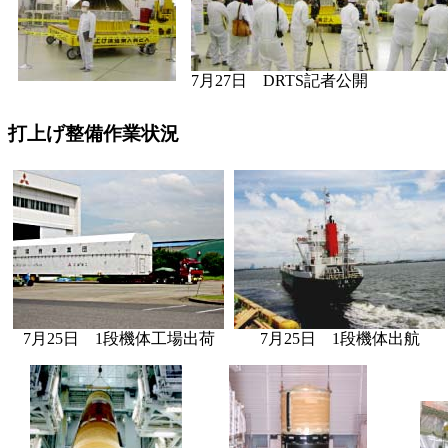
7月27日 DRTS記者公開
打上げ整備作業状況
7月25日 1段機体工場出荷
7月25日 1段機体出航