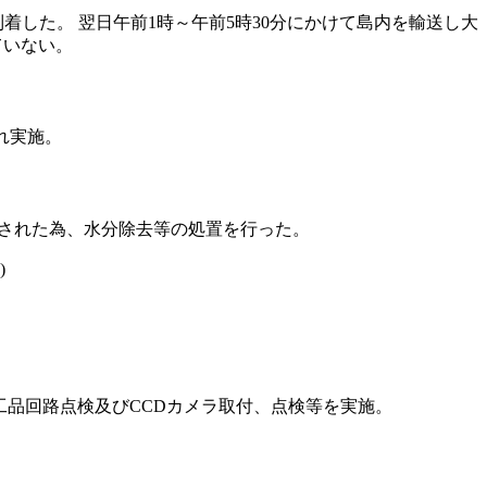
到着した。 翌日午前1時～午前5時30分にかけて島内を輸送し大
ていない。
ぞれ実施。
認された為、水分除去等の処置を行った。
)
工品回路点検及びCCDカメラ取付、点検等を実施。