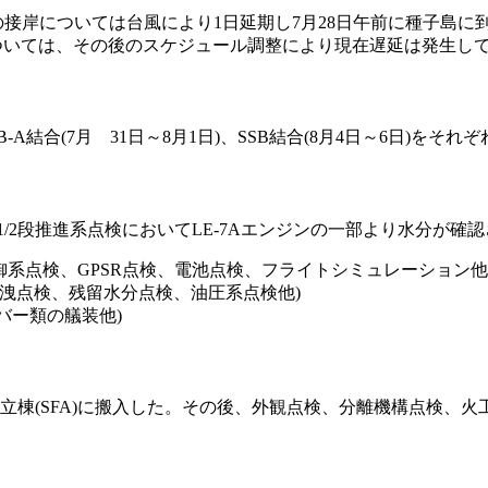
の接岸については台風により1日延期し7月28日午前に種子島に
については、その後のスケジュール調整により現在遅延は発生し
RB-A結合(7月 31日～8月1日)、SSB結合(8月4日～6日)をそれ
/2段推進系点検においてLE-7Aエンジンの一部より水分が確
制御系点検、GPSR点検、電池点検、フライトシミュレーション他
類の漏洩点検、残留水分点検、油圧系点検他)
カバー類の艤装他)
立棟(SFA)に搬入した。その後、外観点検、分離機構点検、火