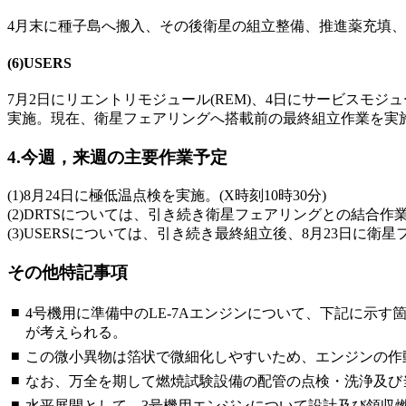
4月末に種子島へ搬入、その後衛星の組立整備、推進薬充填、
(6)USERS
7月2日にリエントリモジュール(REM)、4日にサービスモジ
実施。現在、衛星フェアリングへ搭載前の最終組立作業を実
4.今週，来週の主要作業予定
(1)8月24日に極低温点検を実施。(X時刻10時30分)
(2)DRTSについては、引き続き衛星フェアリングとの結合作
(3)USERSについては、引き続き最終組立後、8月23日に衛
その他特記事項
■
4号機用に準備中のLE-7Aエンジンについて、下記に示
が考えられる。
■
この微小異物は箔状で微細化しやすいため、エンジンの作
■
なお、万全を期して燃焼試験設備の配管の点検・洗浄及び
■
水平展開として、3号機用エンジンについて設計及び領収