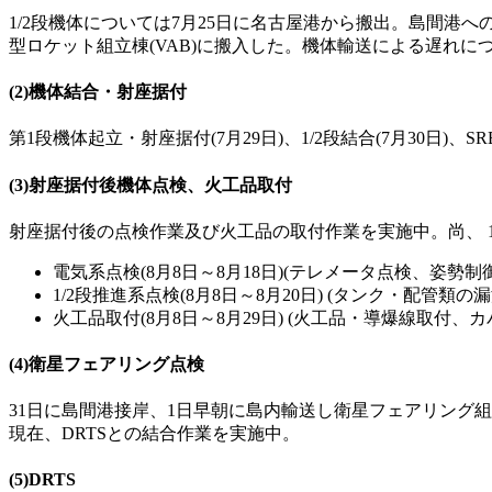
1/2段機体については7月25日に名古屋港から搬出。島間港へ
型ロケット組立棟(VAB)に搬入した。機体輸送による遅れ
(2)機体結合・射座据付
第1段機体起立・射座据付(7月29日)、1/2段結合(7月30日)、S
(3)射座据付後機体点検、火工品取付
射座据付後の点検作業及び火工品の取付作業を実施中。尚、 1
電気系点検(8月8日～8月18日)(テレメータ点検、姿勢
1/2段推進系点検(8月8日～8月20日) (タンク・配管
火工品取付(8月8日～8月29日) (火工品・導爆線取付、
(4)衛星フェアリング点検
31日に島間港接岸、1日早朝に島内輸送し衛星フェアリング組
現在、DRTSとの結合作業を実施中。
(5)DRTS