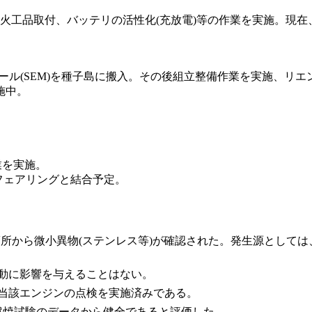
火工品取付、バッテリの活性化(充放電)等の作業を実施。現
ュール(SEM)を種子島に搬入。その後組立整備作業を実施、リエ
施中。
業を実施。
星フェアリングと結合予定。
す箇所から微小異物(ステンレス等)が確認された。発生源とし
動に影響を与えることはない。
当該エンジンの点検を実施済みである。
燃焼試験のデータから健全であると評価した。