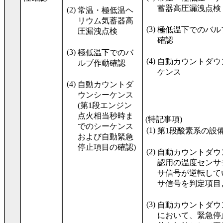
蓄器高圧漏洩点検
(2)
常温・極低温ヘ
リウム気蓄器高
(3)
極低温下でのバル
圧漏洩点検
確認
(3)
極低温下でのバ
(4)
自動カウントダウ
ルブ作動確認
ケンス
(4)
自動カウントダ
ウンシーケンス
(第1段エンジン
点火相当秒時ま
(特記事項)
でのシーケンス
(1)
第1段酸素系の設備
および自動緊急
停止項目の確認)
(2)
自動カウントダウ
認用の温度センサ
サ信号が逆転して
サ信号を判定項目
(3)
自動カウントダウ
において、緊急停