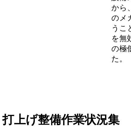
から
のメ
うこ
を無
の極
た。
打上げ整備作業状況集