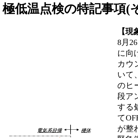
極低温点検の特記事項(そ
【現
8月2
に向
カウ
いて、
のヒー
段アン
する
てO
が整