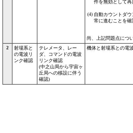
件を無効として再
(4)
自動カウントダウ
常に進むことを確
尚、上記問題点につ
2
射場系と
テレメータ、レー
機体と射場系との電
の電波リ
ダ、コマンドの電波
ンク確認
リンク確認
(中之山局から宇宙ヶ
丘局への移設に伴う
確認)