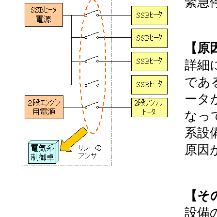
緊急
【原
詳細
であ
ータ
なっ
系設
原因
【そ
設備