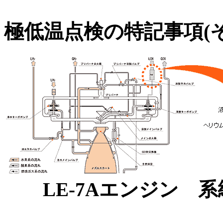
極低温点検の特記事項(そ
LE-7Aエンジン 