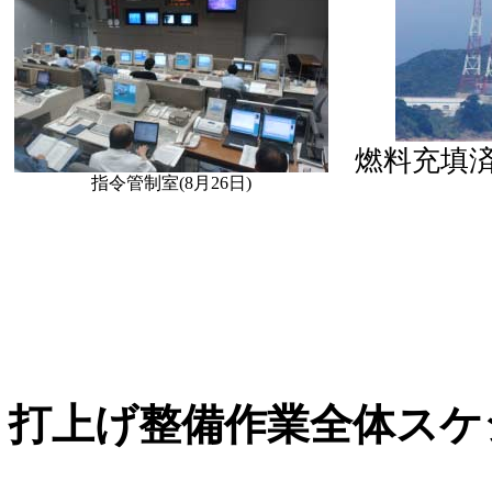
燃料充填済
指令管制室(8月26日)
打上げ整備作業全体スケ