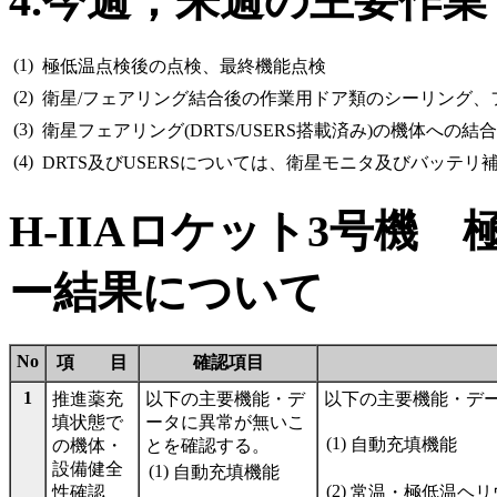
4.今週，来週の主要作業
(1)
極低温点検後の点検、最終機能点検
(2)
衛星/フェアリング結合後の作業用ドア類のシーリング、
(3)
衛星フェアリング(DRTS/USERS搭載済み)の機体への結合
(4)
DRTS及びUSERSについては、衛星モニタ及びバッテ
H-IIAロケット3号機
ー結果について
No
項 目
確認項目
1
推進薬充
以下の主要機能・デ
以下の主要機能・デ
填状態で
ータに異常が無いこ
(1)
自動充填機能
の機体・
とを確認する。
設備健全
(1)
自動充填機能
(2)
性確認
常温・極低温ヘリ