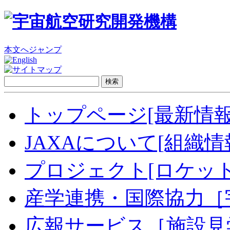
本文へジャンプ
トップページ[最新情報
JAXAについて[組織情
プロジェクト[ロケッ
産学連携・国際協力［
広報サービス［施設見