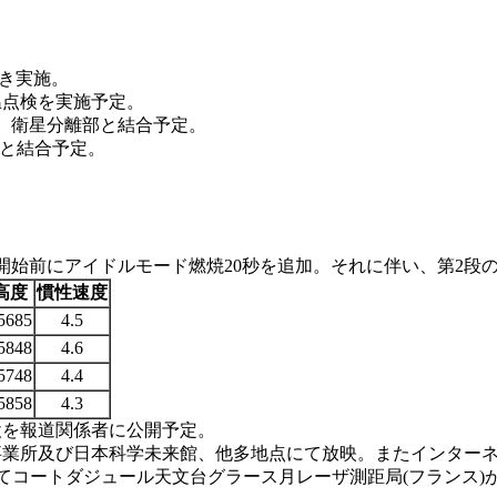
続き実施。
温点検を実施予定。
日、衛星分離部と結合予定。
側と結合予定。
開始前にアイドルモード燃焼20秒を追加。それに伴い、第2段
高度
慣性速度
5685
4.5
5848
4.6
5748
4.4
5858
4.3
検を報道関係者に公開予定。
事業所及び日本科学未来館、他多地点にて放映。またインター
てコートダジュール天文台グラース月レーザ測距局(フランス)が、