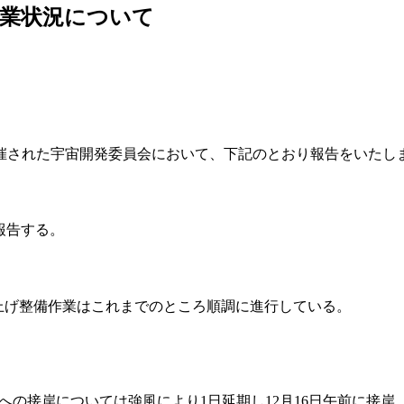
作業状況について
催された宇宙開発委員会において、下記のとおり報告をいたし
報告する。
打上げ整備作業はこれまでのところ順調に進行している。
間港への接岸については強風により1日延期し12月16日午前に接