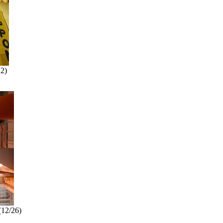
2)
/26)