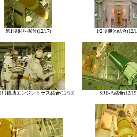
第1段射座据付(12/17)
1/2段機体結合(12/1
用補助エンジントラス結合(12/18)
SRB-A結合(12/19