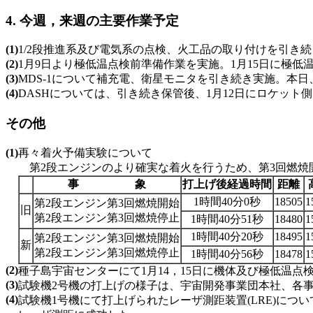
4. 今週，来週の主要作業予定
(1)
1/2段推進系及び電気系の点検、火工品の取り付けを引き
(2)
1月9日より極低温点検前準備作業を実施。1月15日に極低
(3)
MDS-1について補充電、衛星モニタを引き続き実施。本
(4)
DASHについては、引き続き保管後、1月12日にロケット
その他
(1)
再々着火予備実験について
第2段エンジンのより確実な着火を行うため、第3回燃焼
事 象
打上げ後経過時間
距離
1時間40分0秒
18505
1
第2段エンジン第3回燃焼開始
旧
第2段エンジン第3回燃焼停止
1時間40分51秒
18480
1
1時間40分20秒
18495
1
第2段エンジン第3回燃焼開始
新
第2段エンジン第3回燃焼停止
1時間40分56秒
18478
1
(2)
種子島宇宙センターにて1月14，15日に機体及び極低温点
(3)
試験機2号機の打上げの様子は、宇宙開発事業団本社、各
(4)
試験機1号機にて打上げられたレーザ測距装置(LRE)につい