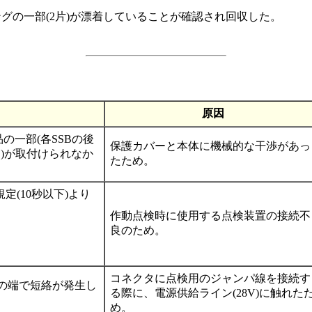
ングの一部(2片)が漂着していることが確認され回収した。
原因
品の一部(各SSBの後
保護カバーと本体に機械的な干渉があっ
)が取付けられなか
たため。
定(10秒以下)より
作動点検時に使用する点検装置の接続不
良のため。
コネクタに点検用のジャンパ線を接続す
タの端で短絡が発生し
る際に、電源供給ライン(28V)に触れた
め。