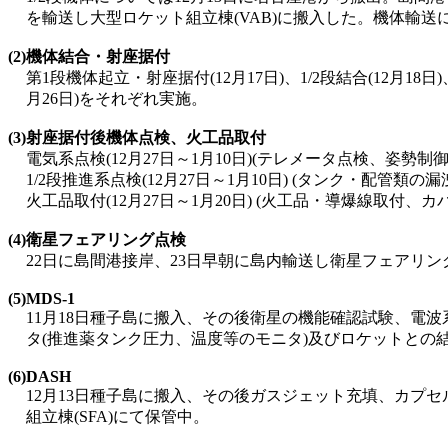
を輸送し大型ロケット組立棟(VAB)に搬入した。機体輸
(2)
機体結合・射座据付
第1段機体起立・射座据付(12月17日)、1/2段結合(12月18日
月26日)をそれぞれ実施。
(3)
射座据付後機体点検、火工品取付
電気系点検(12月27日～1月10日)(テレメータ点検、姿勢
1/2段推進系点検(12月27日～1月10日) (タンク・配管
火工品取付(12月27日～1月20日) (火工品・導爆線取付、
(4)
衛星フェアリング点検
22日に島間港接岸、23日早朝に島内輸送し衛星フェアリン
(5)
MDS-1
11月18日種子島に搬入、その後衛星の機能確認試験、電
タ(推進薬タンク圧力、温度等のモニタ)及びロケットとの
(6)
DASH
12月13日種子島に搬入、その後ガスジェット充填、カプ
組立棟(SFA)にて保管中。