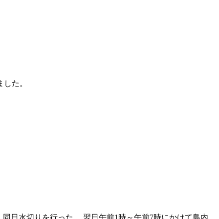
ました。
岸、同日水切りを行った。 翌日午前1時～午前7時にかけて島内