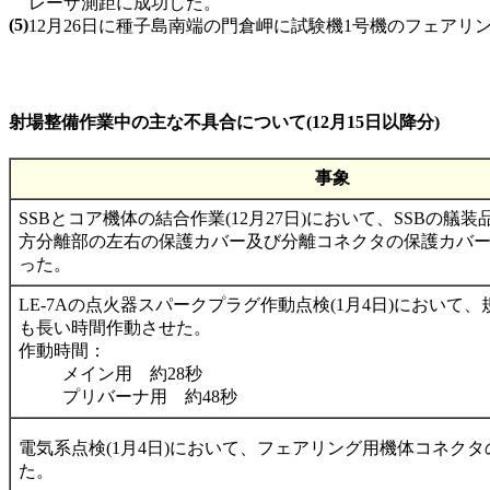
レーザ測距に成功した。
(5)
12月26日に種子島南端の門倉岬に試験機1号機のフェアリ
射場整備作業中の主な不具合について(12月15日以降分)
事象
SSBとコア機体の結合作業(12月27日)において、SSBの艤装
方分離部の左右の保護カバー及び分離コネクタの保護カバー
った。
LE-7Aの点火器スパークプラグ作動点検(1月4日)において、規
も長い時間作動させた。
作動時間：
メイン用 約28秒
プリバーナ用 約48秒
電気系点検(1月4日)において、フェアリング用機体コネク
た。