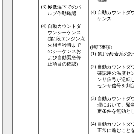
(3)
極低温下でのバ
(4)
自動カウントダ
ルブ作動確認
ケンス
(4)
自動カウントダ
ウンシーケンス
(第1段エンジン点
火相当秒時まで
(特記事項)
のシーケンスお
(1)
第1段酸素系の設備
よび自動緊急停
止項目の確認)
(2)
自動カウントダウ
確認用の温度セ
ンサ信号が逆転
センサ信号を判
(3)
自動カウントダウ
理において、緊
定条件を無効と
(4)
自動カウントダ
正常に進むこと