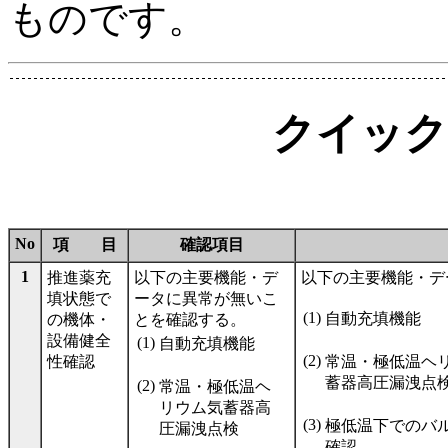
ものです。
クイック
No
項 目
確認項目
1
推進薬充
以下の主要機能・デ
以下の主要機能・デ
填状態で
ータに異常が無いこ
(1)
自動充填機能
の機体・
とを確認する。
設備健全
(1)
自動充填機能
(2)
性確認
常温・極低温ヘ
蓄器高圧漏洩点
(2)
常温・極低温ヘ
リウム気蓄器高
(3)
極低温下でのバ
圧漏洩点検
確認