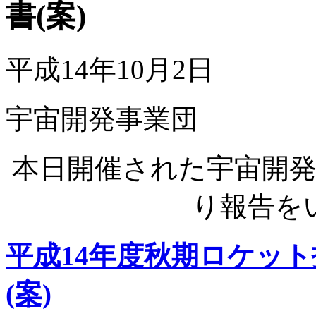
書(案)
平成14年10月2日
宇宙開発事業団
本日開催された宇宙開
り報告を
平成14年度秋期ロケッ
(案)