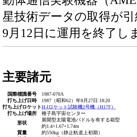
星技術データの取得が引続
9月12日に運用を終了し
主要諸元
国際標識番号
1987-070A
打ち上げ日時
1987（昭和62）年8月27日 18:20
打ち上げロケット
H-Iロケット試験機2号機（H17F）
打ち上げ場所
種子島宇宙センター
展開型太陽電池パドルを有する箱型
形状
約1.4×1.67×1.74m
質量
約550kg（静止軌道上初期）