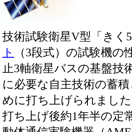
技術試験衛星V型「きく5
ト
（3段式）の試験機の
止3軸衛星バスの基盤技
に必要な自主技術の蓄積
めに打ち上げられました。
打ち上げ後約1年半の定
動体通信実験機器（AM