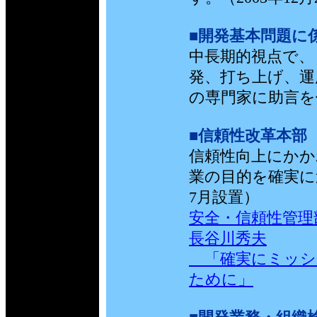
■開発基本問題に
中長期的視点で、
発、打ち上げ、運
の専門家に助言を仰
■信頼性改革本部
信頼性向上にかか
業の目的を確実に
7月設置）
安全・信頼性管
長谷川秀夫
「確実にミッシ
ために」