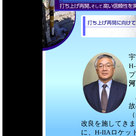
宇
H
プ
河
J
故
（
改良を施してきま
に、H-IIAロ