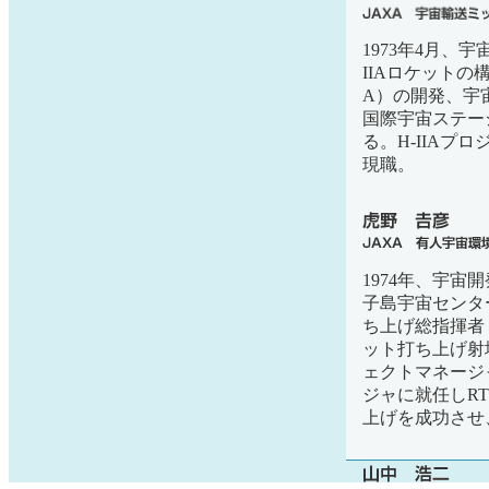
1973年4月、
IIAロケットの
A）の開発、宇
国際宇宙ステー
る。H-IIAプ
現職。
1974年、宇宙
子島宇宙センター
ち上げ総指揮者（
ット打ち上げ射
ェクトマネージャ
ジャに就任しRTF（
上げを成功させ、