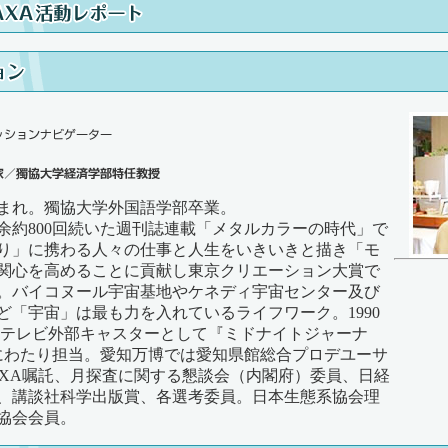
都生まれ。獨協大学外国語学部卒業。
7年余約800回続いた週刊誌連載「メタルカラーの時代」で
り」に携わる人々の仕事と人生をいきいきと描き「モ
関心を高めることに貢献し東京クリエーション大賞で
。バイコヌール宇宙基地やケネディ宇宙センター及び
ど「宇宙」は最も力を入れているライフワーク。1990
合テレビ外部キャスターとして『ミドナイトジャーナ
にわたり担当。愛知万博では愛知県館総合プロデユーサ
AXA嘱託、月探査に関する懇談会（内閣府）委員、日経
、講談社科学出版賞、各選考委員。日本生態系協会理
協会会員。