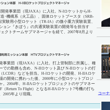
宇宙開発事業団（現JAXA）に入社。N-IロケットからH-
構造･機構系（火工品）、固体ロケットブースタ（SRB-
宙実験用小型ロケット（TR-IA）の微小重力実験装置、
ション『きぼう』の共通実験装置の開発等を担当す
ロジェクトチームサブマネージャを経て、2007年8月より
開発事業団（現JAXA）に入社。打上管制部に所属し、種
での勤務も含め、N-IIロケット及び N-IIロケットの打
LCDR）などを担当。H-Iロケットの開発、H-IIAロケ
場の開発に携わった後、2000年に小型ロケットプロジ
。2004年、H-IIAロケットプロジェクトのサブマネー
Return To Flight）となるH-IIAロケット7号機の打ち
コーナ
2005年より現職。