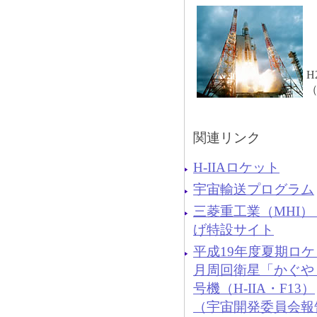
H
（
関連リンク
H-IIAロケット
宇宙輸送プログラム
三菱重工業（MHI） 
げ特設サイト
平成19年度夏期ロ
月周回衛星「かぐや（S
号機（H-IIA・F13）
（宇宙開発委員会報