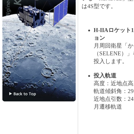
は4S型です。
H-IIAロケッ
ョン
月周回衛星「か
（SELENE）
投入します。
投入軌道
高度：近地点高度2
軌道傾斜角：29
近地点引数：243
月遷移軌道