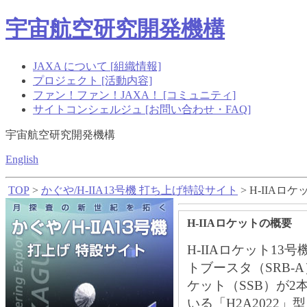
宇宙航空研究開発機構
JAXA について [組織情報]
プロジェクト [活動内容]
ファン！ファン！JAXA！ [コミュニティ]
サイトコンシェルジュ [お問い合わせ・FAQ]
宇宙航空研究開発機構
English
TOP
>
かぐや/H-IIA13号機 打ち上げ特設サイト
> H-IIAロ
H-IIAロケットの概要
H-IIAロケット13
トブースタ（SRB-
ケット（SSB）が2
いる「H2A2022