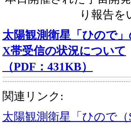
り報告を
太陽観測衛星「ひので」
X帯受信の状況について
（PDF：431KB）
関連リンク:
太陽観測衛星「ひので（S