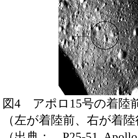
図4 アポロ15号の着
（左が着陸前、右が着陸
（出典： P25-51, Apollo 15 