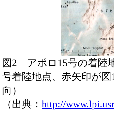
図2 アポロ15号の着陸
号着陸地点、赤矢印が図
向）
（出典：
http://www.lpi.us