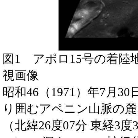
図1 アポロ15号の着
視画像
昭和46（1971）年7月
り囲むアペニン山脈の麓
（北緯26度07分 東経3